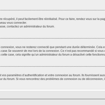
 récupéré, il peut facilement être réinitialisé. Pour ce faire, rendez vous sur la p
uveau vous connecter.
passe, contactez un administrateur du forum.
e connexion, vous ne resterez connecté que pendant une durée déterminée. Cela em
la case
Se souvenir de moi
lors de la connexion. Ce n’est pas recommandé si vous u
s cette case, cela signifie qu’un administrateur du forum a désactivé cette fonctionna
os paramètres d’authentification et votre connexion au forum. Ils fournissent aussi
teur du forum. Si vous rencontrez des problèmes de connexion ou de déconnexion, l