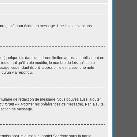
nregistré pour écrire un message. Une liste des options
 (quelquefois dans une durée limitée après sa publication) en
iquant qu’il a été modifié, le nombre de fois qu’il a été
sage, cependant ils ont la possibilité de laisser une note
elqu’un y a répondu.
rmulaire de rédaction de message. Vous pouvez aussi ajouter
du forum --> Modifier les préférences de message
). Par la suite,
daction de message.
ermissions), cliquez sur l’onglet
Sondage
sous la partie