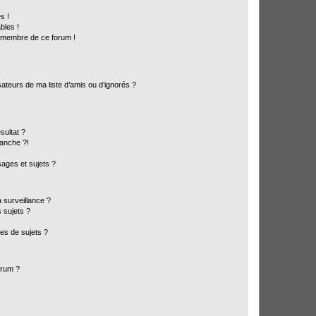
s !
bles !
n membre de ce forum !
ateurs de ma liste d’amis ou d’ignorés ?
sultat ?
anche ?!
ages et sujets ?
a surveillance ?
 sujets ?
es de sujets ?
orum ?