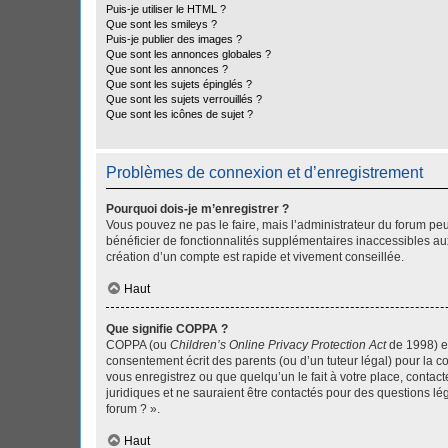
Puis-je utiliser le HTML ?
Que sont les smileys ?
Puis-je publier des images ?
Que sont les annonces globales ?
Que sont les annonces ?
Que sont les sujets épinglés ?
Que sont les sujets verrouillés ?
Que sont les icônes de sujet ?
Problèmes de connexion et d’enregistrement
Pourquoi dois-je m’enregistrer ?
Vous pouvez ne pas le faire, mais l’administrateur du forum peu
bénéficier de fonctionnalités supplémentaires inaccessibles au
création d’un compte est rapide et vivement conseillée.
Haut
Que signifie COPPA ?
COPPA (ou
Children’s Online Privacy Protection Act
de 1998) es
consentement écrit des parents (ou d’un tuteur légal) pour la c
vous enregistrez ou que quelqu’un le fait à votre place, contac
juridiques et ne sauraient être contactés pour des questions lé
forum ? ».
Haut