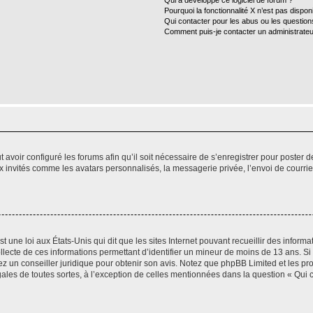
Qui a développé ce logiciel de forum ?
Pourquoi la fonctionnalité X n’est pas dispon
Qui contacter pour les abus ou les questio
Comment puis-je contacter un administrateu
t avoir configuré les forums afin qu’il soit nécessaire de s’enregistrer pour poster
x invités comme les avatars personnalisés, la messagerie privée, l’envoi de courri
t une loi aux États-Unis qui dit que les sites Internet pouvant recueillir des infor
ollecte de ces informations permettant d’identifier un mineur de moins de 13 ans. S
tez un conseiller juridique pour obtenir son avis. Notez que phpBB Limited et les pr
gales de toutes sortes, à l’exception de celles mentionnées dans la question « Qui