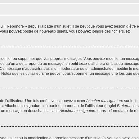
 « Répondre » depuis la page d’un sujet. Il se peut que vous ayez besoin d’être e
: Vous
pouvez
poster de nouveaux sujets, Vous
pouvez
joindre des fichiers, etc.
modifier ou supprimer que vos propres messages. Vous pouvez modifier un message
lqu’un a déjà répondu au message, un petit texte s’affichera en bas du message ind
n. Ce message n’apparaîtra pas si un modérateur ou un administrateur modifie le mes
ive. Notez que les utilisateurs ne peuvent pas supprimer un message une fois que qu
e l’utilisateur. Une fois créée, vous pouvez cocher
Attacher ma signature
sur le fo
 « Attacher ma signature » à partir du panneau de l’utilisateur (onglet
Préférences 
 à un message en décochant la case
Attacher ma signature
dans le formulaire de ré
ouveau sujet ou la modification du premier message d’un sujet (si vous en avez les p