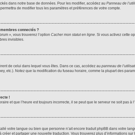
ockés dans notre base de données. Pour les modifier, accédez au
Panneau de l’util
 permettra de modifier tous les paramètres et préférences de votre compte.
s membres connectés ?
forum », vous trouverez l’option
Cacher mon statut en ligne
. Si vous activez cette o
es invisibles.
ifférent de celui dans lequel vous êtes. Dans ce cas, accédez au
panneau de l’utilisa
ney, etc.). Notez que la modification du fuseau horaire, comme la plupart des para
ecte !
aire et que l’heure est toujours incorrecte, il se peut que le serveur ne soit pas à
installé votre langue ou bien que personne n’ait encore traduit phpBB dans votre l
s à créer et partager une nouvelle traduction. Vous trouverez plus d’informations sur l