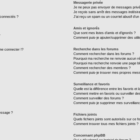
Messagerie privée
Je ne peux pas envoyer de messages privé
Je reçois sans arrêt des messages indésira
 connectés ?
J’ai reçu un spam ou un courriel abusif d’u
Amis et ignorés
Que sont mes listes d’amis et d’ignorés ?
?
Comment puis-je ajouter/supprimer des utilis
Recherche dans les forums
e connecter !?
Comment rechercher dans les forums ?
Pourquoi ma recherche ne renvoie aucun ré
Pourquoi ma recherche renvoie une page bl
Comment rechercher des membres ?
Comment puis-je trouver mes propres mess
Surveillance et favoris
Quelle est la différence entre les favoris et l
Comment mettre en favoris ou surveiller des
Comment surveiller des forums ?
Comment puis-je supprimer mes surveillanc
message ?
Fichiers joints
Quels fichiers joints sont autorisés sur ce f
Comment trouver tous mes fichiers joints ?
Concernant phpBB