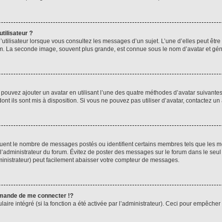
tilisateur ?
utilisateur lorsque vous consultez les messages d’un sujet. L’une d’elles peut êtr
rum. La seconde image, souvent plus grande, est connue sous le nom d’avatar et 
s pouvez ajouter un avatar en utilisant l’une des quatre méthodes d’avatar suivantes 
ont ils sont mis à disposition. Si vous ne pouvez pas utiliser d’avatar, contactez un
iquent le nombre de messages postés ou identifient certains membres tels que les 
ar l’administrateur du forum. Évitez de poster des messages sur le forum dans le seu
ministrateur) peut facilement abaisser votre compteur de messages.
mande de me connecter !?
re intégré (si la fonction a été activée par l’administrateur). Ceci pour empêcher l’u