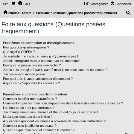
Site
FAQ
S’enregistrer
Connexion
R
Index du forum
Foire aux questions (Questions posées fréquemment)
e
Foire aux questions (Questions posées
c
fréquemment)
h
e
Problèmes de connexion et d’enregistrement
Pourquoi dois-je m’enregistrer ?
r
Que signifie COPPA ?
c
Je souhaite m’enregistrer, mais je n’y parviens pas !
Je suis enregistré mais je ne peux pas me connecter !
h
Pourquoi ne puis-je pas me connecter ?
Je me suis enregistré par le passé mais je ne peux plus me connecter ?!
e
J’ai perdu mon mot de passe !
r
Pourquoi suis-je automatiquement déconnecté ?
À quoi sert « Supprimer les cookies » ?
Paramètres et préférences de l’utilisateur
Comment modifier mes paramètres ?
Comment empêcher mon nom d’apparaître dans la liste des membres connectés ?
Les heures ne sont pas correctes !
J’ai changé mon fuseau horaire et l’heure est toujours incorrecte !
Ma langue n’est pas dans la liste !
A quoi correspondent les images à proximité de mon nom d’utilisateur ?
Comment puis-je afficher un avatar ?
Qu’est-ce que mon rang et comment le modifier ?