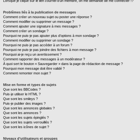
Lorsque je clique sur le lien
courriel
d’un membre, on me demande de me connecter !?
Problèmes liés à la publication de messages
Comment créer un nouveau sujet ou poster une réponse ?
Comment modifier ou supprimer un message ?
Comment ajouter une signature à mes messages ?
Comment créer un sondage ?
Pourquoi ne puis-je pas ajouter plus d’options à mon sondage ?
Comment modifier ou supprimer un sondage ?
Pourquoi ne puis-je pas accéder à un forum ?
Pourquoi ne puis-je pas joindre des fichiers à mon message ?
Pourquoi ai-je reçu un avertissement ?
Comment rapporter des messages à un modérateur ?
À quoi sert le bouton « Sauvegarder » dans la page de rédaction de message ?
Pourquoi mon message doit être validé ?
Comment remonter mon sujet ?
Mise en forme et types de sujets
Que sont les BBCodes ?
Puis-je utiliser le HTML ?
Que sont les smileys ?
Puis-je publier des images ?
Que sont les annonces globales ?
Que sont les annonces ?
Que sont les sujets épinglés ?
Que sont les sujets verrouillés ?
Que sont les icônes de sujet ?
Niveaux d’utilisateurs et groupes