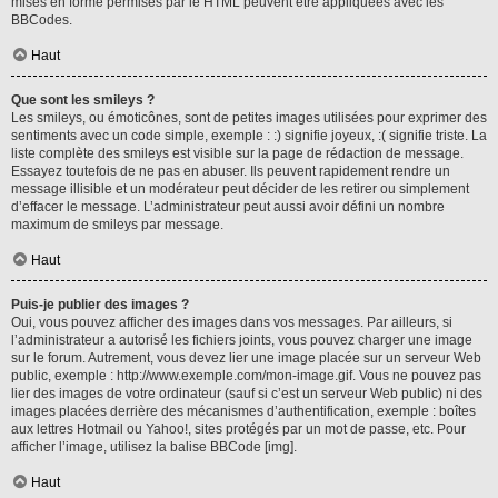
mises en forme permises par le HTML peuvent être appliquées avec les
BBCodes.
Haut
Que sont les smileys ?
Les smileys, ou émoticônes, sont de petites images utilisées pour exprimer des
sentiments avec un code simple, exemple : :) signifie joyeux, :( signifie triste. La
liste complète des smileys est visible sur la page de rédaction de message.
Essayez toutefois de ne pas en abuser. Ils peuvent rapidement rendre un
message illisible et un modérateur peut décider de les retirer ou simplement
d’effacer le message. L’administrateur peut aussi avoir défini un nombre
maximum de smileys par message.
Haut
Puis-je publier des images ?
Oui, vous pouvez afficher des images dans vos messages. Par ailleurs, si
l’administrateur a autorisé les fichiers joints, vous pouvez charger une image
sur le forum. Autrement, vous devez lier une image placée sur un serveur Web
public, exemple : http://www.exemple.com/mon-image.gif. Vous ne pouvez pas
lier des images de votre ordinateur (sauf si c’est un serveur Web public) ni des
images placées derrière des mécanismes d’authentification, exemple : boîtes
aux lettres Hotmail ou Yahoo!, sites protégés par un mot de passe, etc. Pour
afficher l’image, utilisez la balise BBCode [img].
Haut