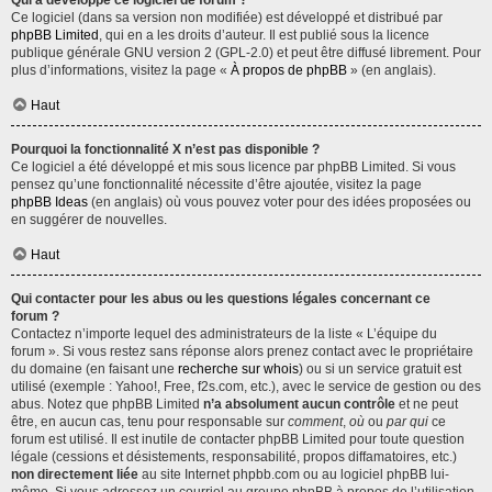
Qui a développé ce logiciel de forum ?
Ce logiciel (dans sa version non modifiée) est développé et distribué par
phpBB Limited
, qui en a les droits d’auteur. Il est publié sous la licence
publique générale GNU version 2 (GPL-2.0) et peut être diffusé librement. Pour
plus d’informations, visitez la page «
À propos de phpBB
» (en anglais).
Haut
Pourquoi la fonctionnalité X n’est pas disponible ?
Ce logiciel a été développé et mis sous licence par phpBB Limited. Si vous
pensez qu’une fonctionnalité nécessite d’être ajoutée, visitez la page
phpBB Ideas
(en anglais) où vous pouvez voter pour des idées proposées ou
en suggérer de nouvelles.
Haut
Qui contacter pour les abus ou les questions légales concernant ce
forum ?
Contactez n’importe lequel des administrateurs de la liste « L’équipe du
forum ». Si vous restez sans réponse alors prenez contact avec le propriétaire
du domaine (en faisant une
recherche sur whois
) ou si un service gratuit est
utilisé (exemple : Yahoo!, Free, f2s.com, etc.), avec le service de gestion ou des
abus. Notez que phpBB Limited
n’a absolument aucun contrôle
et ne peut
être, en aucun cas, tenu pour responsable sur
comment
,
où
ou
par qui
ce
forum est utilisé. Il est inutile de contacter phpBB Limited pour toute question
légale (cessions et désistements, responsabilité, propos diffamatoires, etc.)
non directement liée
au site Internet phpbb.com ou au logiciel phpBB lui-