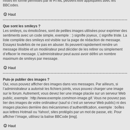
mises en forme permises par le HTML peuvent être appliquées avec les
BBCodes.
Haut
Que sont les smileys ?
Les smileys, ou émoticônes, sont de petites images utilisées pour exprimer des
sentiments avec un code simple, exemple : :) signifie joyeux, :( signifie triste. La
liste complète des smileys est visible sur la page de rédaction de message.
Essayez toutefois de ne pas en abuser. Ils peuvent rapidement rendre un
message illisible et un modérateur peut décider de les retirer ou simplement
d’effacer le message. L’administrateur peut aussi avoir défini un nombre
maximum de smileys par message.
Haut
Puis-je publier des images ?
Oui, vous pouvez afficher des images dans vos messages. Par ailleurs, si
l’administrateur a autorisé les fichiers joints, vous pouvez charger une image
sur le forum. Autrement, vous devez lier une image placée sur un serveur Web
public, exemple : http://www.exemple.com/mon-image.gif. Vous ne pouvez pas
lier des images de votre ordinateur (sauf si c’est un serveur Web public) ni des
images placées derrière des mécanismes d’authentification, exemple : boîtes
aux lettres Hotmail ou Yahoo!, sites protégés par un mot de passe, etc. Pour
afficher l’image, utilisez la balise BBCode [img].
Haut