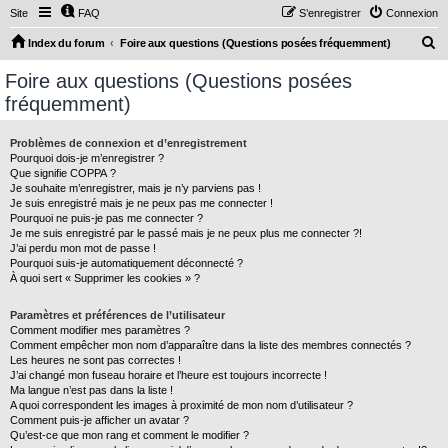
Site
FAQ
S’enregistrer
Connexion
R
Index du forum
Foire aux questions (Questions posées fréquemment)
e
Foire aux questions (Questions posées
c
fréquemment)
h
e
Problèmes de connexion et d’enregistrement
Pourquoi dois-je m’enregistrer ?
r
Que signifie COPPA ?
c
Je souhaite m’enregistrer, mais je n’y parviens pas !
Je suis enregistré mais je ne peux pas me connecter !
h
Pourquoi ne puis-je pas me connecter ?
Je me suis enregistré par le passé mais je ne peux plus me connecter ?!
e
J’ai perdu mon mot de passe !
r
Pourquoi suis-je automatiquement déconnecté ?
À quoi sert « Supprimer les cookies » ?
Paramètres et préférences de l’utilisateur
Comment modifier mes paramètres ?
Comment empêcher mon nom d’apparaître dans la liste des membres connectés ?
Les heures ne sont pas correctes !
J’ai changé mon fuseau horaire et l’heure est toujours incorrecte !
Ma langue n’est pas dans la liste !
A quoi correspondent les images à proximité de mon nom d’utilisateur ?
Comment puis-je afficher un avatar ?
Qu’est-ce que mon rang et comment le modifier ?