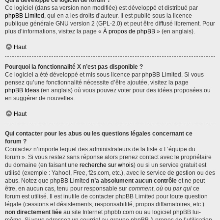
Qui a développé ce logiciel de forum ?
Ce logiciel (dans sa version non modifiée) est développé et distribué par
phpBB Limited
, qui en a les droits d’auteur. Il est publié sous la licence
publique générale GNU version 2 (GPL-2.0) et peut être diffusé librement. Pour
plus d’informations, visitez la page «
À propos de phpBB
» (en anglais).
Haut
Pourquoi la fonctionnalité X n’est pas disponible ?
Ce logiciel a été développé et mis sous licence par phpBB Limited. Si vous
pensez qu’une fonctionnalité nécessite d’être ajoutée, visitez la page
phpBB Ideas
(en anglais) où vous pouvez voter pour des idées proposées ou
en suggérer de nouvelles.
Haut
Qui contacter pour les abus ou les questions légales concernant ce
forum ?
Contactez n’importe lequel des administrateurs de la liste « L’équipe du
forum ». Si vous restez sans réponse alors prenez contact avec le propriétaire
du domaine (en faisant une
recherche sur whois
) ou si un service gratuit est
utilisé (exemple : Yahoo!, Free, f2s.com, etc.), avec le service de gestion ou des
abus. Notez que phpBB Limited
n’a absolument aucun contrôle
et ne peut
être, en aucun cas, tenu pour responsable sur
comment
,
où
ou
par qui
ce
forum est utilisé. Il est inutile de contacter phpBB Limited pour toute question
légale (cessions et désistements, responsabilité, propos diffamatoires, etc.)
non directement liée
au site Internet phpbb.com ou au logiciel phpBB lui-