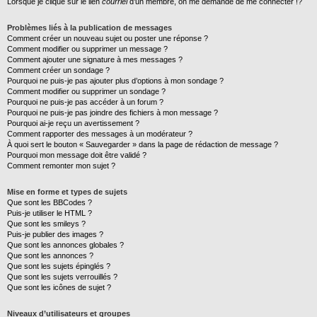
Lorsque je clique sur le lien
courriel
d’un membre, on me demande de me connecter !?
Problèmes liés à la publication de messages
Comment créer un nouveau sujet ou poster une réponse ?
Comment modifier ou supprimer un message ?
Comment ajouter une signature à mes messages ?
Comment créer un sondage ?
Pourquoi ne puis-je pas ajouter plus d’options à mon sondage ?
Comment modifier ou supprimer un sondage ?
Pourquoi ne puis-je pas accéder à un forum ?
Pourquoi ne puis-je pas joindre des fichiers à mon message ?
Pourquoi ai-je reçu un avertissement ?
Comment rapporter des messages à un modérateur ?
À quoi sert le bouton « Sauvegarder » dans la page de rédaction de message ?
Pourquoi mon message doit être validé ?
Comment remonter mon sujet ?
Mise en forme et types de sujets
Que sont les BBCodes ?
Puis-je utiliser le HTML ?
Que sont les smileys ?
Puis-je publier des images ?
Que sont les annonces globales ?
Que sont les annonces ?
Que sont les sujets épinglés ?
Que sont les sujets verrouillés ?
Que sont les icônes de sujet ?
Niveaux d’utilisateurs et groupes