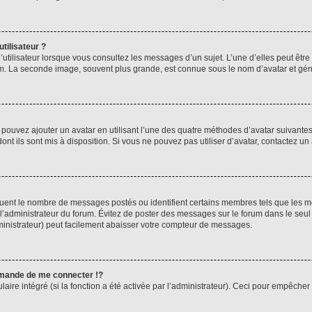
tilisateur ?
utilisateur lorsque vous consultez les messages d’un sujet. L’une d’elles peut êtr
rum. La seconde image, souvent plus grande, est connue sous le nom d’avatar et 
s pouvez ajouter un avatar en utilisant l’une des quatre méthodes d’avatar suivantes 
ont ils sont mis à disposition. Si vous ne pouvez pas utiliser d’avatar, contactez un
iquent le nombre de messages postés ou identifient certains membres tels que les 
ar l’administrateur du forum. Évitez de poster des messages sur le forum dans le seu
ministrateur) peut facilement abaisser votre compteur de messages.
mande de me connecter !?
re intégré (si la fonction a été activée par l’administrateur). Ceci pour empêcher l’u