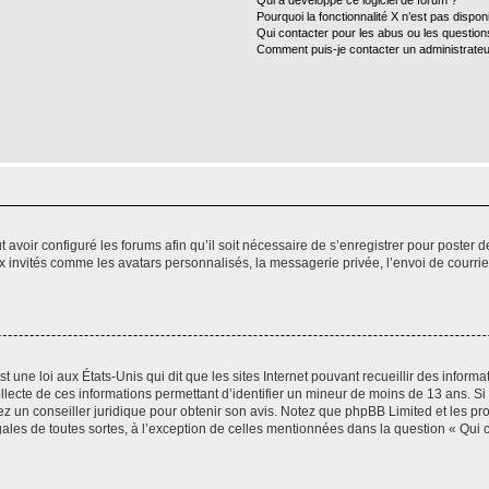
Qui a développé ce logiciel de forum ?
Pourquoi la fonctionnalité X n’est pas dispon
Qui contacter pour les abus ou les questio
Comment puis-je contacter un administrateu
t avoir configuré les forums afin qu’il soit nécessaire de s’enregistrer pour poster
x invités comme les avatars personnalisés, la messagerie privée, l’envoi de courri
t une loi aux États-Unis qui dit que les sites Internet pouvant recueillir des infor
ollecte de ces informations permettant d’identifier un mineur de moins de 13 ans. S
tez un conseiller juridique pour obtenir son avis. Notez que phpBB Limited et les pr
gales de toutes sortes, à l’exception de celles mentionnées dans la question « Qui