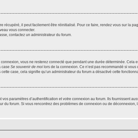
 récupéré, il peut facilement être réinitialisé. Pour ce faire, rendez vous sur la p
uveau vous connecter.
passe, contactez un administrateur du forum.
e connexion, vous ne resterez connecté que pendant une durée déterminée. Cela em
la case
Se souvenir de moi
lors de la connexion. Ce n’est pas recommandé si vous u
s cette case, cela signifie qu’un administrateur du forum a désactivé cette fonctionna
os paramètres d’authentification et votre connexion au forum. Ils fournissent aussi
teur du forum. Si vous rencontrez des problèmes de connexion ou de déconnexion, l