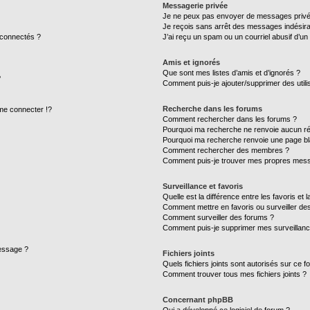
Messagerie privée
Je ne peux pas envoyer de messages privé
Je reçois sans arrêt des messages indésira
 connectés ?
J’ai reçu un spam ou un courriel abusif d’u
Amis et ignorés
Que sont mes listes d’amis et d’ignorés ?
?
Comment puis-je ajouter/supprimer des utilis
Recherche dans les forums
e connecter !?
Comment rechercher dans les forums ?
Pourquoi ma recherche ne renvoie aucun ré
Pourquoi ma recherche renvoie une page bl
Comment rechercher des membres ?
Comment puis-je trouver mes propres mess
Surveillance et favoris
Quelle est la différence entre les favoris et l
Comment mettre en favoris ou surveiller des
Comment surveiller des forums ?
Comment puis-je supprimer mes surveillanc
message ?
Fichiers joints
Quels fichiers joints sont autorisés sur ce f
Comment trouver tous mes fichiers joints ?
Concernant phpBB