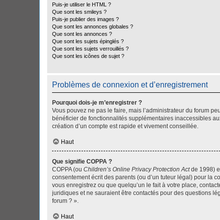
Puis-je utiliser le HTML ?
Que sont les smileys ?
Puis-je publier des images ?
Que sont les annonces globales ?
Que sont les annonces ?
Que sont les sujets épinglés ?
Que sont les sujets verrouillés ?
Que sont les icônes de sujet ?
Problèmes de connexion et d’enregistrement
Pourquoi dois-je m’enregistrer ?
Vous pouvez ne pas le faire, mais l’administrateur du forum peu
bénéficier de fonctionnalités supplémentaires inaccessibles au
création d’un compte est rapide et vivement conseillée.
Haut
Que signifie COPPA ?
COPPA (ou
Children’s Online Privacy Protection Act
de 1998) es
consentement écrit des parents (ou d’un tuteur légal) pour la c
vous enregistrez ou que quelqu’un le fait à votre place, contac
juridiques et ne sauraient être contactés pour des questions lé
forum ? ».
Haut