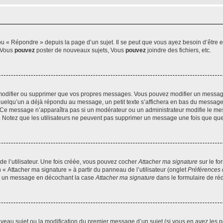
 « Répondre » depuis la page d’un sujet. Il se peut que vous ayez besoin d’être e
: Vous
pouvez
poster de nouveaux sujets, Vous
pouvez
joindre des fichiers, etc.
modifier ou supprimer que vos propres messages. Vous pouvez modifier un message
lqu’un a déjà répondu au message, un petit texte s’affichera en bas du message ind
n. Ce message n’apparaîtra pas si un modérateur ou un administrateur modifie le mes
ive. Notez que les utilisateurs ne peuvent pas supprimer un message une fois que qu
e l’utilisateur. Une fois créée, vous pouvez cocher
Attacher ma signature
sur le fo
 « Attacher ma signature » à partir du panneau de l’utilisateur (onglet
Préférences 
 à un message en décochant la case
Attacher ma signature
dans le formulaire de ré
ouveau sujet ou la modification du premier message d’un sujet (si vous en avez les p