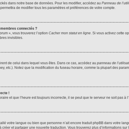
ockés dans notre base de données. Pour les modifier, accédez au
Panneau de l’util
 permettra de modifier tous les paramètres et préférences de votre compte.
s membres connectés ?
forum », vous trouverez l’option
Cacher mon statut en ligne
. Si vous activez cette o
es invisibles.
ifférent de celui dans lequel vous êtes. Dans ce cas, accédez au
panneau de l’utilisa
ney, etc.). Notez que la modification du fuseau horaire, comme la plupart des para
ecte !
aire et que l’heure est toujours incorrecte, il se peut que le serveur ne soit pas à
installé votre langue ou bien que personne n’ait encore traduit phpBB dans votre l
s à créer et partager une nouvelle traduction. Vous trouverez plus d’informations sur l