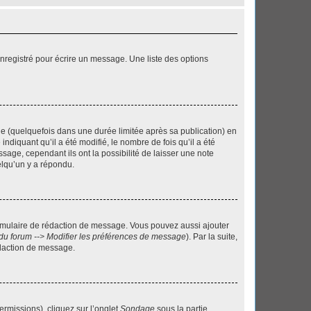
nregistré pour écrire un message. Une liste des options
 (quelquefois dans une durée limitée après sa publication) en
iquant qu’il a été modifié, le nombre de fois qu’il a été
sage, cependant ils ont la possibilité de laisser une note
elqu’un y a répondu.
rmulaire de rédaction de message. Vous pouvez aussi ajouter
du forum --> Modifier les préférences de message
). Par la suite,
daction de message.
ermissions), cliquez sur l’onglet
Sondage
sous la partie