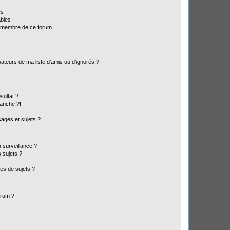
s !
bles !
n membre de ce forum !
ateurs de ma liste d’amis ou d’ignorés ?
sultat ?
anche ?!
ages et sujets ?
a surveillance ?
 sujets ?
es de sujets ?
orum ?