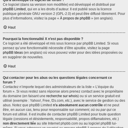
Qui a développé ce logiciel de forum ?
Ce logiciel (dans sa version non modifiée) est développé et distribué par
phpBB Limited
, qui en a les droits d’auteur. Il est publié sous la licence
publique générale GNU version 2 (GPL-2.0) et peut être diffusé librement. Pour
plus d’informations, visitez la page «
À propos de phpBB
» (en anglais).
Haut
Pourquoi la fonctionnalité X n’est pas disponible ?
Ce logiciel a été développé et mis sous licence par phpBB Limited. Si vous
pensez qu’une fonctionnalité nécessite d’être ajoutée, visitez la page
phpBB Ideas
(en anglais) où vous pouvez voter pour des idées proposées ou
en suggérer de nouvelles.
Haut
Qui contacter pour les abus ou les questions légales concernant ce
forum ?
Contactez n’importe lequel des administrateurs de la liste « L’équipe du
forum ». Si vous restez sans réponse alors prenez contact avec le propriétaire
du domaine (en faisant une
recherche sur whois
) ou si un service gratuit est
utilisé (exemple : Yahoo!, Free, f2s.com, etc.), avec le service de gestion ou des
abus. Notez que phpBB Limited
n’a absolument aucun contrôle
et ne peut
être, en aucun cas, tenu pour responsable sur
comment
,
où
ou
par qui
ce
forum est utilisé. Il est inutile de contacter phpBB Limited pour toute question
légale (cessions et désistements, responsabilité, propos diffamatoires, etc.)
non directement liée
au site Internet phpbb.com ou au logiciel phpBB lui-