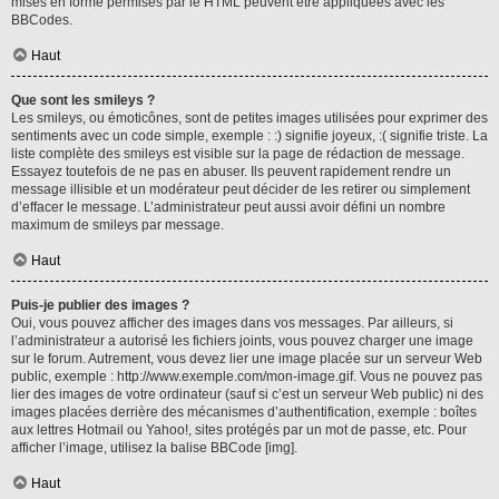
mises en forme permises par le HTML peuvent être appliquées avec les
BBCodes.
Haut
Que sont les smileys ?
Les smileys, ou émoticônes, sont de petites images utilisées pour exprimer des
sentiments avec un code simple, exemple : :) signifie joyeux, :( signifie triste. La
liste complète des smileys est visible sur la page de rédaction de message.
Essayez toutefois de ne pas en abuser. Ils peuvent rapidement rendre un
message illisible et un modérateur peut décider de les retirer ou simplement
d’effacer le message. L’administrateur peut aussi avoir défini un nombre
maximum de smileys par message.
Haut
Puis-je publier des images ?
Oui, vous pouvez afficher des images dans vos messages. Par ailleurs, si
l’administrateur a autorisé les fichiers joints, vous pouvez charger une image
sur le forum. Autrement, vous devez lier une image placée sur un serveur Web
public, exemple : http://www.exemple.com/mon-image.gif. Vous ne pouvez pas
lier des images de votre ordinateur (sauf si c’est un serveur Web public) ni des
images placées derrière des mécanismes d’authentification, exemple : boîtes
aux lettres Hotmail ou Yahoo!, sites protégés par un mot de passe, etc. Pour
afficher l’image, utilisez la balise BBCode [img].
Haut