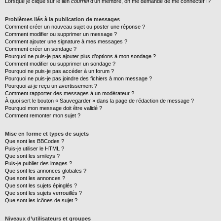
Lorsque je clique sur le lien
courriel
d’un membre, on me demande de me connecter !?
Problèmes liés à la publication de messages
Comment créer un nouveau sujet ou poster une réponse ?
Comment modifier ou supprimer un message ?
Comment ajouter une signature à mes messages ?
Comment créer un sondage ?
Pourquoi ne puis-je pas ajouter plus d’options à mon sondage ?
Comment modifier ou supprimer un sondage ?
Pourquoi ne puis-je pas accéder à un forum ?
Pourquoi ne puis-je pas joindre des fichiers à mon message ?
Pourquoi ai-je reçu un avertissement ?
Comment rapporter des messages à un modérateur ?
À quoi sert le bouton « Sauvegarder » dans la page de rédaction de message ?
Pourquoi mon message doit être validé ?
Comment remonter mon sujet ?
Mise en forme et types de sujets
Que sont les BBCodes ?
Puis-je utiliser le HTML ?
Que sont les smileys ?
Puis-je publier des images ?
Que sont les annonces globales ?
Que sont les annonces ?
Que sont les sujets épinglés ?
Que sont les sujets verrouillés ?
Que sont les icônes de sujet ?
Niveaux d’utilisateurs et groupes