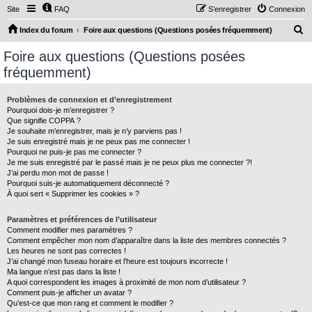
Site
FAQ
S’enregistrer
Connexion
R
Index du forum
Foire aux questions (Questions posées fréquemment)
e
Foire aux questions (Questions posées
c
fréquemment)
h
e
Problèmes de connexion et d’enregistrement
Pourquoi dois-je m’enregistrer ?
r
Que signifie COPPA ?
c
Je souhaite m’enregistrer, mais je n’y parviens pas !
Je suis enregistré mais je ne peux pas me connecter !
h
Pourquoi ne puis-je pas me connecter ?
Je me suis enregistré par le passé mais je ne peux plus me connecter ?!
e
J’ai perdu mon mot de passe !
r
Pourquoi suis-je automatiquement déconnecté ?
À quoi sert « Supprimer les cookies » ?
Paramètres et préférences de l’utilisateur
Comment modifier mes paramètres ?
Comment empêcher mon nom d’apparaître dans la liste des membres connectés ?
Les heures ne sont pas correctes !
J’ai changé mon fuseau horaire et l’heure est toujours incorrecte !
Ma langue n’est pas dans la liste !
A quoi correspondent les images à proximité de mon nom d’utilisateur ?
Comment puis-je afficher un avatar ?
Qu’est-ce que mon rang et comment le modifier ?