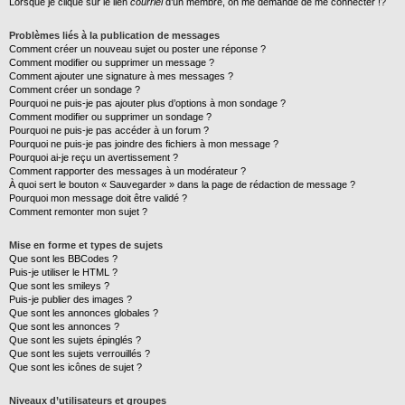
Lorsque je clique sur le lien
courriel
d’un membre, on me demande de me connecter !?
Problèmes liés à la publication de messages
Comment créer un nouveau sujet ou poster une réponse ?
Comment modifier ou supprimer un message ?
Comment ajouter une signature à mes messages ?
Comment créer un sondage ?
Pourquoi ne puis-je pas ajouter plus d’options à mon sondage ?
Comment modifier ou supprimer un sondage ?
Pourquoi ne puis-je pas accéder à un forum ?
Pourquoi ne puis-je pas joindre des fichiers à mon message ?
Pourquoi ai-je reçu un avertissement ?
Comment rapporter des messages à un modérateur ?
À quoi sert le bouton « Sauvegarder » dans la page de rédaction de message ?
Pourquoi mon message doit être validé ?
Comment remonter mon sujet ?
Mise en forme et types de sujets
Que sont les BBCodes ?
Puis-je utiliser le HTML ?
Que sont les smileys ?
Puis-je publier des images ?
Que sont les annonces globales ?
Que sont les annonces ?
Que sont les sujets épinglés ?
Que sont les sujets verrouillés ?
Que sont les icônes de sujet ?
Niveaux d’utilisateurs et groupes