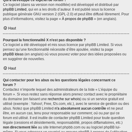
Qui a développé ce logiciel de forum ?
Ce logiciel (dans sa version non modifiée) est développé et distribué par
phpBB Limited
, qui en a les droits d’auteur. Il est publié sous la licence
publique générale GNU version 2 (GPL-2.0) et peut être diffusé librement. Pour
plus d’informations, visitez la page «
À propos de phpBB
» (en anglais).
Haut
Pourquoi la fonctionnalité X n’est pas disponible ?
Ce logiciel a été développé et mis sous licence par phpBB Limited. Si vous
pensez qu’une fonctionnalité nécessite d’être ajoutée, visitez la page
phpBB Ideas
(en anglais) où vous pouvez voter pour des idées proposées ou
en suggérer de nouvelles.
Haut
Qui contacter pour les abus ou les questions légales concernant ce
forum ?
Contactez n’importe lequel des administrateurs de la liste « L’équipe du
forum ». Si vous restez sans réponse alors prenez contact avec le propriétaire
du domaine (en faisant une
recherche sur whois
) ou si un service gratuit est
utilisé (exemple : Yahoo!, Free, f2s.com, etc.), avec le service de gestion ou des
abus. Notez que phpBB Limited
n’a absolument aucun contrôle
et ne peut
être, en aucun cas, tenu pour responsable sur
comment
,
où
ou
par qui
ce
forum est utilisé. Il est inutile de contacter phpBB Limited pour toute question
légale (cessions et désistements, responsabilité, propos diffamatoires, etc.)
non directement liée
au site Internet phpbb.com ou au logiciel phpBB lui-