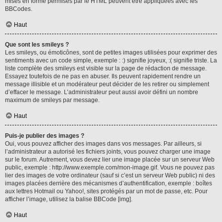
mises en forme permises par le HTML peuvent être appliquées avec les
BBCodes.
Haut
Que sont les smileys ?
Les smileys, ou émoticônes, sont de petites images utilisées pour exprimer des
sentiments avec un code simple, exemple : :) signifie joyeux, :( signifie triste. La
liste complète des smileys est visible sur la page de rédaction de message.
Essayez toutefois de ne pas en abuser. Ils peuvent rapidement rendre un
message illisible et un modérateur peut décider de les retirer ou simplement
d’effacer le message. L’administrateur peut aussi avoir défini un nombre
maximum de smileys par message.
Haut
Puis-je publier des images ?
Oui, vous pouvez afficher des images dans vos messages. Par ailleurs, si
l’administrateur a autorisé les fichiers joints, vous pouvez charger une image
sur le forum. Autrement, vous devez lier une image placée sur un serveur Web
public, exemple : http://www.exemple.com/mon-image.gif. Vous ne pouvez pas
lier des images de votre ordinateur (sauf si c’est un serveur Web public) ni des
images placées derrière des mécanismes d’authentification, exemple : boîtes
aux lettres Hotmail ou Yahoo!, sites protégés par un mot de passe, etc. Pour
afficher l’image, utilisez la balise BBCode [img].
Haut