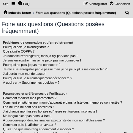
Site
FAQ
S’enregistrer
Connexion
R
Index du forum
Foire aux questions (Questions posées fréquemment)
e
Foire aux questions (Questions posées
c
fréquemment)
h
e
Problèmes de connexion et d’enregistrement
Pourquoi dois-je m’enregistrer ?
r
Que signifie COPPA ?
c
Je souhaite m’enregistrer, mais je n’y parviens pas !
Je suis enregistré mais je ne peux pas me connecter !
h
Pourquoi ne puis-je pas me connecter ?
Je me suis enregistré par le passé mais je ne peux plus me connecter ?!
e
J’ai perdu mon mot de passe !
r
Pourquoi suis-je automatiquement déconnecté ?
À quoi sert « Supprimer les cookies » ?
Paramètres et préférences de l’utilisateur
Comment modifier mes paramètres ?
Comment empêcher mon nom d’apparaître dans la liste des membres connectés ?
Les heures ne sont pas correctes !
J’ai changé mon fuseau horaire et l’heure est toujours incorrecte !
Ma langue n’est pas dans la liste !
A quoi correspondent les images à proximité de mon nom d’utilisateur ?
Comment puis-je afficher un avatar ?
Qu’est-ce que mon rang et comment le modifier ?