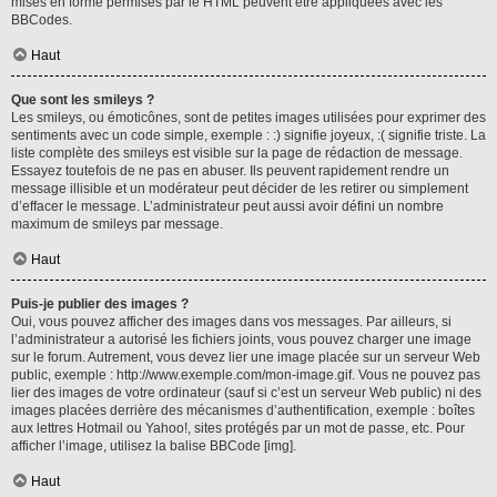
mises en forme permises par le HTML peuvent être appliquées avec les
BBCodes.
Haut
Que sont les smileys ?
Les smileys, ou émoticônes, sont de petites images utilisées pour exprimer des
sentiments avec un code simple, exemple : :) signifie joyeux, :( signifie triste. La
liste complète des smileys est visible sur la page de rédaction de message.
Essayez toutefois de ne pas en abuser. Ils peuvent rapidement rendre un
message illisible et un modérateur peut décider de les retirer ou simplement
d’effacer le message. L’administrateur peut aussi avoir défini un nombre
maximum de smileys par message.
Haut
Puis-je publier des images ?
Oui, vous pouvez afficher des images dans vos messages. Par ailleurs, si
l’administrateur a autorisé les fichiers joints, vous pouvez charger une image
sur le forum. Autrement, vous devez lier une image placée sur un serveur Web
public, exemple : http://www.exemple.com/mon-image.gif. Vous ne pouvez pas
lier des images de votre ordinateur (sauf si c’est un serveur Web public) ni des
images placées derrière des mécanismes d’authentification, exemple : boîtes
aux lettres Hotmail ou Yahoo!, sites protégés par un mot de passe, etc. Pour
afficher l’image, utilisez la balise BBCode [img].
Haut