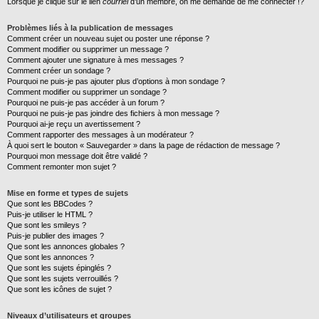
Lorsque je clique sur le lien
courriel
d’un membre, on me demande de me connecter !?
Problèmes liés à la publication de messages
Comment créer un nouveau sujet ou poster une réponse ?
Comment modifier ou supprimer un message ?
Comment ajouter une signature à mes messages ?
Comment créer un sondage ?
Pourquoi ne puis-je pas ajouter plus d’options à mon sondage ?
Comment modifier ou supprimer un sondage ?
Pourquoi ne puis-je pas accéder à un forum ?
Pourquoi ne puis-je pas joindre des fichiers à mon message ?
Pourquoi ai-je reçu un avertissement ?
Comment rapporter des messages à un modérateur ?
À quoi sert le bouton « Sauvegarder » dans la page de rédaction de message ?
Pourquoi mon message doit être validé ?
Comment remonter mon sujet ?
Mise en forme et types de sujets
Que sont les BBCodes ?
Puis-je utiliser le HTML ?
Que sont les smileys ?
Puis-je publier des images ?
Que sont les annonces globales ?
Que sont les annonces ?
Que sont les sujets épinglés ?
Que sont les sujets verrouillés ?
Que sont les icônes de sujet ?
Niveaux d’utilisateurs et groupes