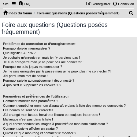
Site
FAQ
S’enregistrer
Connexion
R
Index du forum
Foire aux questions (Questions posées fréquemment)
e
Foire aux questions (Questions posées
c
fréquemment)
h
e
Problèmes de connexion et d’enregistrement
Pourquoi dois-je m’enregistrer ?
r
Que signifie COPPA ?
c
Je souhaite m’enregistrer, mais je n’y parviens pas !
Je suis enregistré mais je ne peux pas me connecter !
h
Pourquoi ne puis-je pas me connecter ?
Je me suis enregistré par le passé mais je ne peux plus me connecter ?!
e
J’ai perdu mon mot de passe !
r
Pourquoi suis-je automatiquement déconnecté ?
À quoi sert « Supprimer les cookies » ?
Paramètres et préférences de l’utilisateur
Comment modifier mes paramètres ?
Comment empêcher mon nom d’apparaître dans la liste des membres connectés ?
Les heures ne sont pas correctes !
J’ai changé mon fuseau horaire et l’heure est toujours incorrecte !
Ma langue n’est pas dans la liste !
A quoi correspondent les images à proximité de mon nom d’utilisateur ?
Comment puis-je afficher un avatar ?
Qu’est-ce que mon rang et comment le modifier ?