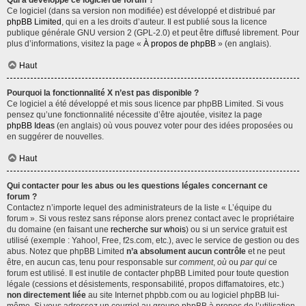
Qui a développé ce logiciel de forum ?
Ce logiciel (dans sa version non modifiée) est développé et distribué par
phpBB Limited
, qui en a les droits d’auteur. Il est publié sous la licence
publique générale GNU version 2 (GPL-2.0) et peut être diffusé librement. Pour
plus d’informations, visitez la page «
À propos de phpBB
» (en anglais).
Haut
Pourquoi la fonctionnalité X n’est pas disponible ?
Ce logiciel a été développé et mis sous licence par phpBB Limited. Si vous
pensez qu’une fonctionnalité nécessite d’être ajoutée, visitez la page
phpBB Ideas
(en anglais) où vous pouvez voter pour des idées proposées ou
en suggérer de nouvelles.
Haut
Qui contacter pour les abus ou les questions légales concernant ce
forum ?
Contactez n’importe lequel des administrateurs de la liste « L’équipe du
forum ». Si vous restez sans réponse alors prenez contact avec le propriétaire
du domaine (en faisant une
recherche sur whois
) ou si un service gratuit est
utilisé (exemple : Yahoo!, Free, f2s.com, etc.), avec le service de gestion ou des
abus. Notez que phpBB Limited
n’a absolument aucun contrôle
et ne peut
être, en aucun cas, tenu pour responsable sur
comment
,
où
ou
par qui
ce
forum est utilisé. Il est inutile de contacter phpBB Limited pour toute question
légale (cessions et désistements, responsabilité, propos diffamatoires, etc.)
non directement liée
au site Internet phpbb.com ou au logiciel phpBB lui-