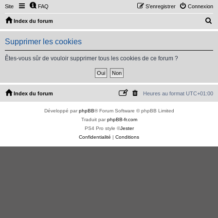
Site
FAQ
S’enregistrer
Connexion
R
Index du forum
e
Supprimer les cookies
c
h
Êtes-vous sûr de vouloir supprimer tous les cookies de ce forum ?
e
r
c
Index du forum
Heures au format
UTC+01:00
h
Développé par
phpBB
® Forum Software © phpBB Limited
e
Traduit par
phpBB-fr.com
r
PS4 Pro style ©
Jester
Confidentialité
|
Conditions