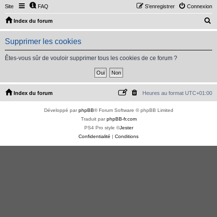
Site
FAQ
S’enregistrer
Connexion
R
Index du forum
e
Supprimer les cookies
c
h
Êtes-vous sûr de vouloir supprimer tous les cookies de ce forum ?
e
r
c
Index du forum
Heures au format
UTC+01:00
h
Développé par
phpBB
® Forum Software © phpBB Limited
e
Traduit par
phpBB-fr.com
r
PS4 Pro style ©
Jester
Confidentialité
|
Conditions