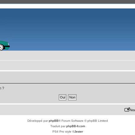
m ?
Nou
Développé par
phpBB
® Forum Software © phpBB Limited
Traduit par
phpBB-fr.com
PS4 Pro style ©
Jester