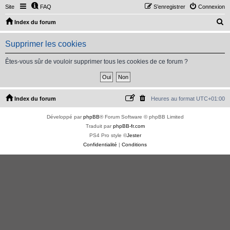
Site
FAQ
S’enregistrer
Connexion
R
Index du forum
e
Supprimer les cookies
c
h
Êtes-vous sûr de vouloir supprimer tous les cookies de ce forum ?
e
r
c
Index du forum
Heures au format
UTC+01:00
h
Développé par
phpBB
® Forum Software © phpBB Limited
e
Traduit par
phpBB-fr.com
r
PS4 Pro style ©
Jester
Confidentialité
|
Conditions