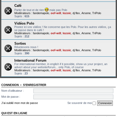
Café
Parler de tout et de rien
mais pas Polo
Modérateurs :
fandemapolo
,
oof-will
,
lozoic
,
dj flex
,
Arsene
,
TriPolo
Sujets :
615
Vidéos Polo
Postez ici vos vidéos ! Ne concerne que les Polo. Pour les autres vidéos, ça
se passe dans le café !
Modérateurs :
fandemapolo
,
oof-will
,
lozoic
,
dj flex
,
Arsene
,
TriPolo
Sujets :
212
Sorties
Réunissons nous !
Modérateurs :
fandemapolo
,
oof-will
,
lozoic
,
dj flex
,
Arsene
,
TriPolo
Sujets :
390
International Forum
For international member, in english if it possible, show us your project, an
advert about your website/forum... only Polo, of course
Modérateurs :
fandemapolo
,
oof-will
,
lozoic
,
dj flex
,
Arsene
,
TriPolo
Sujets :
23
CONNEXION
•
S’ENREGISTRER
Nom d’utilisateur :
Mot de passe :
J’ai oublié mon mot de passe
Se souvenir de moi
QUI EST EN LIGNE