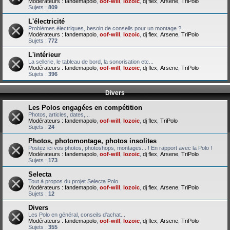
Modérateurs :
fandemapolo
,
oof-will
,
lozoic
,
dj flex
,
Arsene
,
TriPolo
Sujets :
809
L'électricité
Problèmes électriques, besoin de conseils pour un montage ?
Modérateurs :
fandemapolo
,
oof-will
,
lozoic
,
dj flex
,
Arsene
,
TriPolo
Sujets :
772
L'intérieur
La sellerie, le tableau de bord, la sonorisation etc...
Modérateurs :
fandemapolo
,
oof-will
,
lozoic
,
dj flex
,
Arsene
,
TriPolo
Sujets :
396
Divers
Les Polos engagées en compétition
Photos, articles, dates,...
Modérateurs :
fandemapolo
,
oof-will
,
lozoic
,
dj flex
,
TriPolo
Sujets :
24
Photos, photomontage, photos insolites
Postez ici vos photos, photoshops, montages... ! En rapport avec la Polo !
Modérateurs :
fandemapolo
,
oof-will
,
lozoic
,
dj flex
,
Arsene
,
TriPolo
Sujets :
173
Selecta
Tout à propos du projet Selecta Polo
Modérateurs :
fandemapolo
,
oof-will
,
lozoic
,
dj flex
,
Arsene
,
TriPolo
Sujets :
12
Divers
Les Polo en général, conseils d'achat...
Modérateurs :
fandemapolo
,
oof-will
,
lozoic
,
dj flex
,
Arsene
,
TriPolo
Sujets :
355