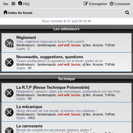
Site
FAQ
S’enregistrer
Connexion
R
Index du forum
e
Nous sommes le 07 août 26 03:46
c
Les utilisateurs
h
Règlement
e
A lire, règlement régissant le forum Polo-Land.fr
Modérateurs :
fandemapolo
,
oof-will
,
lozoic
,
dj flex
,
Arsene
,
TriPolo
r
Sujets :
1
c
Nouveautés, suggestions, questions
Toutes améliorations ou questions sur le forum, parlez-en ici
h
Modérateurs :
fandemapolo
,
oof-will
,
lozoic
,
dj flex
,
Arsene
,
TriPolo
Sujets :
40
e
r
Technique
La R.T.P (Revue Technique Polomobile)
Réparations, astuces, aides aux remontages, préparations sur nos Polo...
Modérateurs :
fandemapolo
,
oof-will
,
lozoic
,
dj flex
,
Arsene
,
TriPolo
Sujets :
96
La mécanique
Venez discuter de vos ennuis, et donnez vos solutions !
Modérateurs :
fandemapolo
,
oof-will
,
lozoic
,
dj flex
,
Arsene
,
TriPolo
Sujets :
3862
La carrosserie
Besoin de conseils en carrosserie, peinture, jantes ?