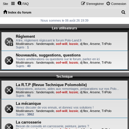
Site
FAQ
S’enregistrer
Connexion
R
Index du forum
e
Nous sommes le 06 août 26 19:39
c
Les utilisateurs
h
Règlement
e
A lire, règlement régissant le forum Polo-Land.fr
Modérateurs :
fandemapolo
,
oof-will
,
lozoic
,
dj flex
,
Arsene
,
TriPolo
r
Sujets :
1
c
Nouveautés, suggestions, questions
Toutes améliorations ou questions sur le forum, parlez-en ici
h
Modérateurs :
fandemapolo
,
oof-will
,
lozoic
,
dj flex
,
Arsene
,
TriPolo
Sujets :
40
e
r
Technique
La R.T.P (Revue Technique Polomobile)
Réparations, astuces, aides aux remontages, préparations sur nos Polo...
Modérateurs :
fandemapolo
,
oof-will
,
lozoic
,
dj flex
,
Arsene
,
TriPolo
Sujets :
96
La mécanique
Venez discuter de vos ennuis, et donnez vos solutions !
Modérateurs :
fandemapolo
,
oof-will
,
lozoic
,
dj flex
,
Arsene
,
TriPolo
Sujets :
3862
La carrosserie
Besoin de conseils en carrosserie, peinture, jantes ?