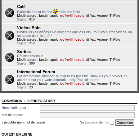
Café
Parler de tout et de rien
mais pas Polo
Modérateurs :
fandemapolo
,
oof-will
,
lozoic
,
dj flex
,
Arsene
,
TriPolo
Sujets :
615
Vidéos Polo
Postez ici vos vidéos ! Ne concerne que les Polo. Pour les autres vidéos, ça
se passe dans le café !
Modérateurs :
fandemapolo
,
oof-will
,
lozoic
,
dj flex
,
Arsene
,
TriPolo
Sujets :
212
Sorties
Réunissons nous !
Modérateurs :
fandemapolo
,
oof-will
,
lozoic
,
dj flex
,
Arsene
,
TriPolo
Sujets :
390
International Forum
For international member, in english if it possible, show us your project, an
advert about your website/forum... only Polo, of course
Modérateurs :
fandemapolo
,
oof-will
,
lozoic
,
dj flex
,
Arsene
,
TriPolo
Sujets :
23
CONNEXION
•
S’ENREGISTRER
Nom d’utilisateur :
Mot de passe :
J’ai oublié mon mot de passe
Se souvenir de moi
QUI EST EN LIGNE