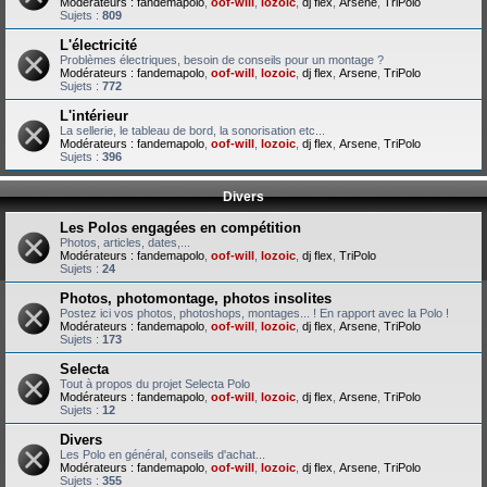
Modérateurs :
fandemapolo
,
oof-will
,
lozoic
,
dj flex
,
Arsene
,
TriPolo
Sujets :
809
L'électricité
Problèmes électriques, besoin de conseils pour un montage ?
Modérateurs :
fandemapolo
,
oof-will
,
lozoic
,
dj flex
,
Arsene
,
TriPolo
Sujets :
772
L'intérieur
La sellerie, le tableau de bord, la sonorisation etc...
Modérateurs :
fandemapolo
,
oof-will
,
lozoic
,
dj flex
,
Arsene
,
TriPolo
Sujets :
396
Divers
Les Polos engagées en compétition
Photos, articles, dates,...
Modérateurs :
fandemapolo
,
oof-will
,
lozoic
,
dj flex
,
TriPolo
Sujets :
24
Photos, photomontage, photos insolites
Postez ici vos photos, photoshops, montages... ! En rapport avec la Polo !
Modérateurs :
fandemapolo
,
oof-will
,
lozoic
,
dj flex
,
Arsene
,
TriPolo
Sujets :
173
Selecta
Tout à propos du projet Selecta Polo
Modérateurs :
fandemapolo
,
oof-will
,
lozoic
,
dj flex
,
Arsene
,
TriPolo
Sujets :
12
Divers
Les Polo en général, conseils d'achat...
Modérateurs :
fandemapolo
,
oof-will
,
lozoic
,
dj flex
,
Arsene
,
TriPolo
Sujets :
355