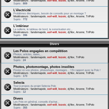
Modérateurs :
fandemapolo
,
oof-will
,
lozoic
,
dj flex
,
Arsene
,
TriPolo
Sujets :
809
L'électricité
Problèmes électriques, besoin de conseils pour un montage ?
Modérateurs :
fandemapolo
,
oof-will
,
lozoic
,
dj flex
,
Arsene
,
TriPolo
Sujets :
772
L'intérieur
La sellerie, le tableau de bord, la sonorisation etc...
Modérateurs :
fandemapolo
,
oof-will
,
lozoic
,
dj flex
,
Arsene
,
TriPolo
Sujets :
396
Divers
Les Polos engagées en compétition
Photos, articles, dates,...
Modérateurs :
fandemapolo
,
oof-will
,
lozoic
,
dj flex
,
TriPolo
Sujets :
24
Photos, photomontage, photos insolites
Postez ici vos photos, photoshops, montages... ! En rapport avec la Polo !
Modérateurs :
fandemapolo
,
oof-will
,
lozoic
,
dj flex
,
Arsene
,
TriPolo
Sujets :
173
Selecta
Tout à propos du projet Selecta Polo
Modérateurs :
fandemapolo
,
oof-will
,
lozoic
,
dj flex
,
Arsene
,
TriPolo
Sujets :
12
Divers
Les Polo en général, conseils d'achat...
Modérateurs :
fandemapolo
,
oof-will
,
lozoic
,
dj flex
,
Arsene
,
TriPolo
Sujets :
355