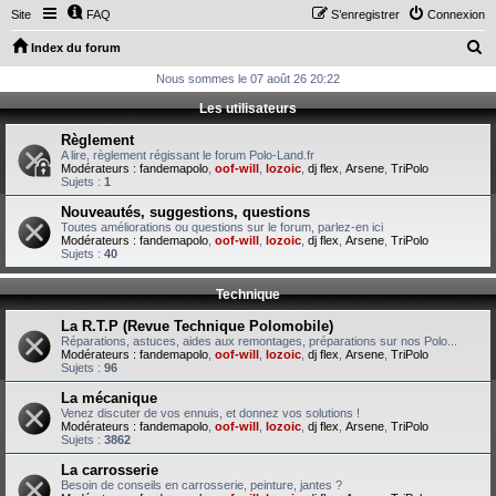
Site
FAQ
S’enregistrer
Connexion
R
Index du forum
e
Nous sommes le 07 août 26 20:22
c
Les utilisateurs
h
Règlement
e
A lire, règlement régissant le forum Polo-Land.fr
Modérateurs :
fandemapolo
,
oof-will
,
lozoic
,
dj flex
,
Arsene
,
TriPolo
r
Sujets :
1
c
Nouveautés, suggestions, questions
Toutes améliorations ou questions sur le forum, parlez-en ici
h
Modérateurs :
fandemapolo
,
oof-will
,
lozoic
,
dj flex
,
Arsene
,
TriPolo
Sujets :
40
e
r
Technique
La R.T.P (Revue Technique Polomobile)
Réparations, astuces, aides aux remontages, préparations sur nos Polo...
Modérateurs :
fandemapolo
,
oof-will
,
lozoic
,
dj flex
,
Arsene
,
TriPolo
Sujets :
96
La mécanique
Venez discuter de vos ennuis, et donnez vos solutions !
Modérateurs :
fandemapolo
,
oof-will
,
lozoic
,
dj flex
,
Arsene
,
TriPolo
Sujets :
3862
La carrosserie
Besoin de conseils en carrosserie, peinture, jantes ?