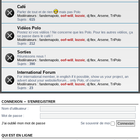
Café
Parler de tout et de rien
mais pas Polo
Modérateurs :
fandemapolo
,
oof-will
,
lozoic
,
dj flex
,
Arsene
,
TriPolo
Sujets :
615
Vidéos Polo
Postez ici vos vidéos ! Ne concerne que les Polo. Pour les autres vidéos, ça
se passe dans le café !
Modérateurs :
fandemapolo
,
oof-will
,
lozoic
,
dj flex
,
Arsene
,
TriPolo
Sujets :
212
Sorties
Réunissons nous !
Modérateurs :
fandemapolo
,
oof-will
,
lozoic
,
dj flex
,
Arsene
,
TriPolo
Sujets :
390
International Forum
For international member, in english if it possible, show us your project, an
advert about your website/forum... only Polo, of course
Modérateurs :
fandemapolo
,
oof-will
,
lozoic
,
dj flex
,
Arsene
,
TriPolo
Sujets :
23
CONNEXION
•
S’ENREGISTRER
Nom d’utilisateur :
Mot de passe :
J’ai oublié mon mot de passe
Se souvenir de moi
QUI EST EN LIGNE