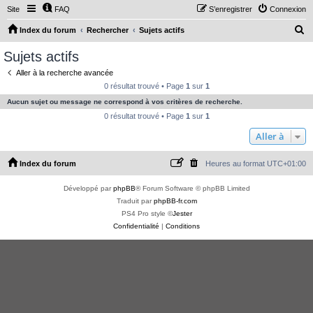
Site
FAQ
S’enregistrer
Connexion
R
Index du forum
Rechercher
Sujets actifs
e
Sujets actifs
c
Aller à la recherche avancée
h
0 résultat trouvé • Page
1
sur
1
e
Aucun sujet ou message ne correspond à vos critères de recherche.
r
0 résultat trouvé • Page
1
sur
1
c
Aller à
h
Index du forum
Heures au format
UTC+01:00
e
r
Développé par
phpBB
® Forum Software © phpBB Limited
Traduit par
phpBB-fr.com
PS4 Pro style ©
Jester
Confidentialité
|
Conditions