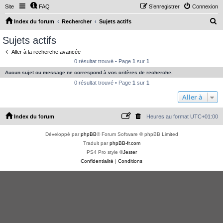
Site
FAQ
S’enregistrer
Connexion
R
Index du forum
Rechercher
Sujets actifs
e
Sujets actifs
c
Aller à la recherche avancée
h
0 résultat trouvé • Page
1
sur
1
e
Aucun sujet ou message ne correspond à vos critères de recherche.
r
0 résultat trouvé • Page
1
sur
1
c
Aller à
h
Index du forum
Heures au format
UTC+01:00
e
r
Développé par
phpBB
® Forum Software © phpBB Limited
Traduit par
phpBB-fr.com
PS4 Pro style ©
Jester
Confidentialité
|
Conditions