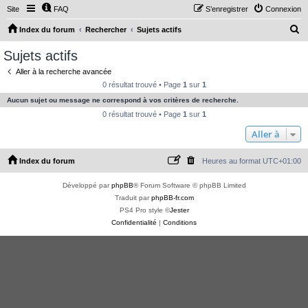
Site
FAQ
S’enregistrer
Connexion
R
Index du forum
Rechercher
Sujets actifs
e
Sujets actifs
c
Aller à la recherche avancée
h
0 résultat trouvé • Page
1
sur
1
e
Aucun sujet ou message ne correspond à vos critères de recherche.
r
0 résultat trouvé • Page
1
sur
1
c
Aller à
h
Index du forum
Heures au format
UTC+01:00
e
r
Développé par
phpBB
® Forum Software © phpBB Limited
Traduit par
phpBB-fr.com
PS4 Pro style ©
Jester
Confidentialité
|
Conditions