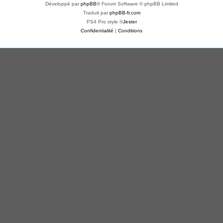
Développé par
phpBB
® Forum Software © phpBB Limited
Traduit par
phpBB-fr.com
PS4 Pro style ©
Jester
Confidentialité
|
Conditions