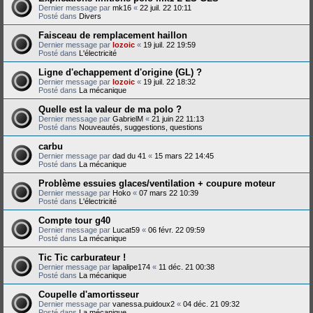
Dernier message par
mk16
«
22 juil. 22 10:11
Posté dans
Divers
Faisceau de remplacement haillon
Dernier message par
lozoic
«
19 juil. 22 19:59
Posté dans
L'électricité
Ligne d'echappement d'origine (GL) ?
Dernier message par
lozoic
«
19 juil. 22 18:32
Posté dans
La mécanique
Quelle est la valeur de ma polo ?
Dernier message par
GabrielM
«
21 juin 22 11:13
Posté dans
Nouveautés, suggestions, questions
carbu
Dernier message par
dad du 41
«
15 mars 22 14:45
Posté dans
La mécanique
Problème essuies glaces/ventilation + coupure moteur
Dernier message par
Hoko
«
07 mars 22 10:39
Posté dans
L'électricité
Compte tour g40
Dernier message par
Lucat59
«
06 févr. 22 09:59
Posté dans
La mécanique
Tic Tic carburateur !
Dernier message par
lapalipe174
«
11 déc. 21 00:38
Posté dans
La mécanique
Coupelle d'amortisseur
Dernier message par
vanessa.puidoux2
«
04 déc. 21 09:32
Posté dans
La mécanique