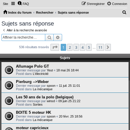
Site
FAQ
S’enregistrer
Connexion
R
Index du forum
Rechercher
Sujets sans réponse
e
Sujets sans réponse
c
Aller à la recherche avancée
h
Rechercher
Recherche avancée
e
Page
1
sur
11
1
2
3
4
5
11
Suivante
536 résultats trouvés
r
…
c
Sujets
h
Allumage Polo GT
e
Dernier message par
Yeut
«
18 mai 26 18:44
Posté dans
L'électricité
r
Pierburg -->Weber
Dernier message par
spoon
«
11 juil. 25 11:01
Posté dans
La mécanique
Les 50 ans de la polo (belgique)
Dernier message par
winsd
«
09 juin 25 21:22
Posté dans
Sorties
BOITE 5 moteur HK
Dernier message par
spoon
«
20 févr. 25 18:56
Posté dans
La mécanique
moteur capricieux