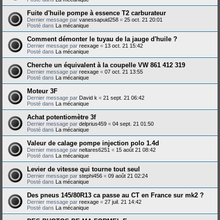
Fuite d'huile pompe à essence T2 carburateur
Dernier message par
vanessapuid258
«
25 oct. 21 20:01
Posté dans
La mécanique
Comment démonter le tuyau de la jauge d'huile ?
Dernier message par
reexage
«
13 oct. 21 15:42
Posté dans
La mécanique
Cherche un équivalent à la coupelle VW 861 412 319
Dernier message par
reexage
«
07 oct. 21 13:55
Posté dans
La mécanique
Moteur 3F
Dernier message par
David k
«
21 sept. 21 06:42
Posté dans
La mécanique
Achat potentiomètre 3f
Dernier message par
delprius459
«
04 sept. 21 01:50
Posté dans
La mécanique
Valeur de calage pompe injection polo 1.4d
Dernier message par
neltares6251
«
15 août 21 08:42
Posté dans
La mécanique
Levier de vitesse qui tourne tout seul
Dernier message par
stephi456
«
09 août 21 02:24
Posté dans
La mécanique
Des pneus 145/80R13 ca passe au CT en France sur mk2 ?
Dernier message par
reexage
«
27 juil. 21 14:42
Posté dans
La mécanique