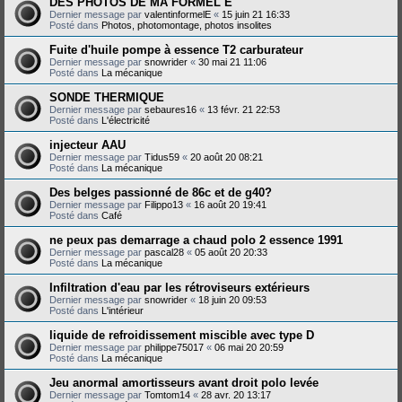
DES PHOTOS DE MA FORMEL E
Dernier message par
valentinformelE
«
15 juin 21 16:33
Posté dans
Photos, photomontage, photos insolites
Fuite d'huile pompe à essence T2 carburateur
Dernier message par
snowrider
«
30 mai 21 11:06
Posté dans
La mécanique
SONDE THERMIQUE
Dernier message par
sebaures16
«
13 févr. 21 22:53
Posté dans
L'électricité
injecteur AAU
Dernier message par
Tidus59
«
20 août 20 08:21
Posté dans
La mécanique
Des belges passionné de 86c et de g40?
Dernier message par
Filippo13
«
16 août 20 19:41
Posté dans
Café
ne peux pas demarrage a chaud polo 2 essence 1991
Dernier message par
pascal28
«
05 août 20 20:33
Posté dans
La mécanique
Infiltration d'eau par les rétroviseurs extérieurs
Dernier message par
snowrider
«
18 juin 20 09:53
Posté dans
L'intérieur
liquide de refroidissement miscible avec type D
Dernier message par
philippe75017
«
06 mai 20 20:59
Posté dans
La mécanique
Jeu anormal amortisseurs avant droit polo levée
Dernier message par
Tomtom14
«
28 avr. 20 13:17