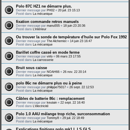
Polo 87C HZ1 ne démarre plus.
Dernier message par
PH02
«
20 juil. 23 15:13
Posté dans
La mécanique
fixation commande retros manuels
Dernier message par
manu555
«
18 juin 23 20:36
Posté dans
L'intérieur
Ou trouver la sonde de température d'huile sur Polo Fox 1992
Dernier message par
The Alchemist
«
14 juin 23 16:47
Posté dans
La mécanique
Barillet coffre cassé en mode ferme
Dernier message par
virlo
«
06 mars 23 17:55
Posté dans
La carrosserie
Bruit sous caisse
Dernier message par
NOAH66
«
26 nov. 22 20:14
Posté dans
La mécanique
polo 86c ne démarre plus ou à peine
Dernier message par
philippe75017
«
26 sept. 22 12:53
Posté dans
La mécanique
Câbles de batterie 86c : remplacement
Dernier message par
keutain
«
22 sept. 22 16:40
Posté dans
L'électricité
Polo 1.0 AAU mélange trop riche, surconsommation
Dernier message par
Tommy8
«
29 juil. 22 18:49
Posté dans
La mécanique
Explications finitions polo mk1 L LS GLS