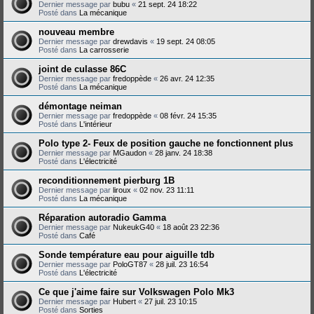
Dernier message par
bubu
«
21 sept. 24 18:22
Posté dans
La mécanique
nouveau membre
Dernier message par
drewdavis
«
19 sept. 24 08:05
Posté dans
La carrosserie
joint de culasse 86C
Dernier message par
fredoppède
«
26 avr. 24 12:35
Posté dans
La mécanique
démontage neiman
Dernier message par
fredoppède
«
08 févr. 24 15:35
Posté dans
L'intérieur
Polo type 2- Feux de position gauche ne fonctionnent plus
Dernier message par
MGaudon
«
28 janv. 24 18:38
Posté dans
L'électricité
reconditionnement pierburg 1B
Dernier message par
liroux
«
02 nov. 23 11:11
Posté dans
La mécanique
Réparation autoradio Gamma
Dernier message par
NukeukG40
«
18 août 23 22:36
Posté dans
Café
Sonde température eau pour aiguille tdb
Dernier message par
PoloGT87
«
28 juil. 23 16:54
Posté dans
L'électricité
Ce que j'aime faire sur Volkswagen Polo Mk3
Dernier message par
Hubert
«
27 juil. 23 10:15
Posté dans
Sorties