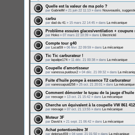
Quelle est la valeur de ma polo ?
par
GabrielM
»
21 juin 22 11:13
» dans
Nouveautés, suggesti
carbu
par
dad du 41
»
15 mars 22 14:45
» dans
La mécanique
Problème essuies glaces/ventilation + coupure
par
Hoko
»
07 mars 22 10:39
» dans
L'électricité
Compte tour g40
par
Lucat59
»
06 févr. 22 09:59
» dans
La mécanique
Tic Tic carburateur !
par
lapalipe174
»
11 déc. 21 00:38
» dans
La mécanique
Coupelle d'amortisseur
par
vanessa.puidoux2
»
04 déc. 21 09:32
» dans
La mécaniq
Fuite d'huile pompe à essence T2 carburateur
par
vanessapuid258
»
25 oct. 21 20:01
» dans
La mécanique
Comment démonter le tuyau de la jauge d'huile
par
reexage
»
13 oct. 21 15:42
» dans
La mécanique
Cherche un équivalent à la coupelle VW 861 412
par
reexage
»
07 oct. 21 13:55
» dans
La mécanique
Moteur 3F
par
David k
»
21 sept. 21 06:42
» dans
La mécanique
Achat potentiomètre 3f
par
delprius459
»
04 sept. 21 01:50
» dans
La mécanique