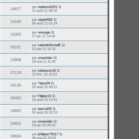
par
neltares6251
14877
15 août 21 08:42
par
stephi456
14245
09 août 21 02:24
par
reexage
15365
27 juil. 21 14:42
par
valentinformelE
26161
15 juin 21 16:33
par
snowrider
13908
30 mai 21 11:06
par
sebaures16
27118
13 févr. 21 22:53
par
Tidus59
19130
20 août 20 08:21
par
Filippo13
26493
16 août 20 19:41
par
pascal28
14602
05 août 20 20:33
par
snowrider
24852
18 juin 20 09:53
par
philippe75017
19604
06 mai 20 20:59