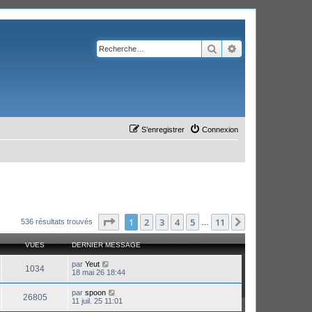
Rechercher
Recherche avanc
S’enregistrer
Connexion
Page
1
sur
11
1
2
3
4
5
11
Suivante
536 résultats trouvés
…
VUES
DERNIER MESSAGE
par
Yeut
1034
18 mai 26 18:44
par
spoon
26805
11 juil. 25 11:01