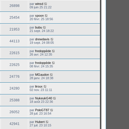
par
winsd
26898
09 juin 25 21:22
par
spoon
25454
20 févr. 25 18:56
par
bubu
21953
21 sept. 24 18:22
par
drewdavis
44113
19 sept. 24 08:05
par
fredoppède
22615
26 avr. 24 12:35
par
fredoppède
22625
08 févr. 24 15:35
par
MGaudon
24776
28 janv. 24 18:38
par
liroux
24280
02 nov. 23 11:11
par
NukeukG40
25388
18 août 23 22:36
par
PoloGT87
26052
28 juil. 23 16:54
par
Hubert
42941
27 juil. 23 10:15