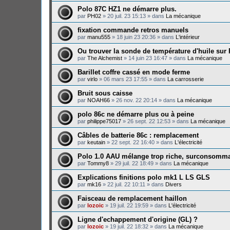
Polo 87C HZ1 ne démarre plus.
par
PH02
»
20 juil. 23 15:13
» dans
La mécanique
fixation commande retros manuels
par
manu555
»
18 juin 23 20:36
» dans
L'intérieur
Ou trouver la sonde de température d'huile sur
par
The Alchemist
»
14 juin 23 16:47
» dans
La mécanique
Barillet coffre cassé en mode ferme
par
virlo
»
06 mars 23 17:55
» dans
La carrosserie
Bruit sous caisse
par
NOAH66
»
26 nov. 22 20:14
» dans
La mécanique
polo 86c ne démarre plus ou à peine
par
philippe75017
»
26 sept. 22 12:53
» dans
La mécanique
Câbles de batterie 86c : remplacement
par
keutain
»
22 sept. 22 16:40
» dans
L'électricité
Polo 1.0 AAU mélange trop riche, surconsomma
par
Tommy8
»
29 juil. 22 18:49
» dans
La mécanique
Explications finitions polo mk1 L LS GLS
par
mk16
»
22 juil. 22 10:11
» dans
Divers
Faisceau de remplacement haillon
par
lozoic
»
19 juil. 22 19:59
» dans
L'électricité
Ligne d'echappement d'origine (GL) ?
par
lozoic
»
19 juil. 22 18:32
» dans
La mécanique