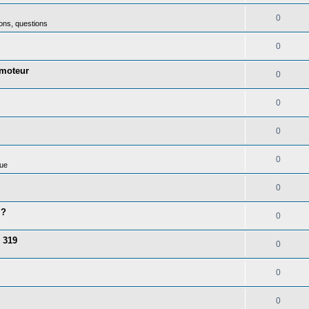
0
ons, questions
0
 moteur
0
0
0
0
ue
0
 ?
0
 319
0
0
0