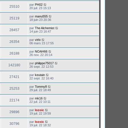
par
PH02
25510
20 juil. 23 15:13
par
manu555
25119
18 juin 23 20:36
par
The Alchemist
28457
14 juin 23 16:47
par
virlo
26354
06 mars 23 17:55
par
NOAH66
26188
26 nov. 22 20:14
par
philippe75017
142180
26 sept. 22 12:53
par
keutain
27421
22 sept. 22 16:40
par
Tommy8
25253
29 juil. 22 18:49
par
mk16
22174
22 juil. 22 10:11
par
lozoic
29896
19 juil. 22 19:59
par
lozoic
30796
19 juil. 22 18:32