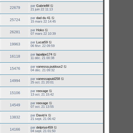
par
GabrielM
22679
21 juin 22 11:13
par
dad du 41
25724
15 mars 22 14:45
par
Hoko
26281
07 mars 22 10:39
par
Lucat59
19963
06 févr. 22 09:59
par
lapalipe174
16118
11 déc. 21 00:38
par
vanessa.puidoux2
15476
04 déc. 21 09:32
par
vanessapuid258
14994
25 oct. 21 20:01
par
reexage
15106
13 oct. 21 15:42
par
reexage
14549
07 oct. 21 13:55
par
David k
13832
21 sept. 21 06:42
par
delprius459
14166
04 sept. 21 01:50