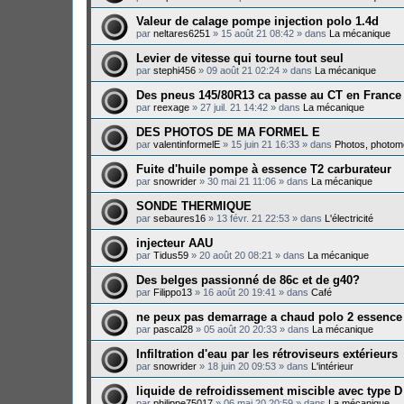
Valeur de calage pompe injection polo 1.4d
par
neltares6251
»
15 août 21 08:42
» dans
La mécanique
Levier de vitesse qui tourne tout seul
par
stephi456
»
09 août 21 02:24
» dans
La mécanique
Des pneus 145/80R13 ca passe au CT en France
par
reexage
»
27 juil. 21 14:42
» dans
La mécanique
DES PHOTOS DE MA FORMEL E
par
valentinformelE
»
15 juin 21 16:33
» dans
Photos, photomo
Fuite d'huile pompe à essence T2 carburateur
par
snowrider
»
30 mai 21 11:06
» dans
La mécanique
SONDE THERMIQUE
par
sebaures16
»
13 févr. 21 22:53
» dans
L'électricité
injecteur AAU
par
Tidus59
»
20 août 20 08:21
» dans
La mécanique
Des belges passionné de 86c et de g40?
par
Filippo13
»
16 août 20 19:41
» dans
Café
ne peux pas demarrage a chaud polo 2 essence
par
pascal28
»
05 août 20 20:33
» dans
La mécanique
Infiltration d'eau par les rétroviseurs extérieurs
par
snowrider
»
18 juin 20 09:53
» dans
L'intérieur
liquide de refroidissement miscible avec type D
par
philippe75017
»
06 mai 20 20:59
» dans
La mécanique