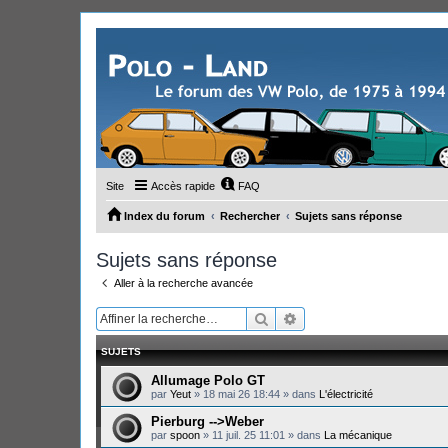
Site
Accès rapide
FAQ
Index du forum
Rechercher
Sujets sans réponse
Sujets sans réponse
Aller à la recherche avancée
Rechercher
Recherche avancée
SUJETS
Allumage Polo GT
par
Yeut
»
18 mai 26 18:44
» dans
L'électricité
Pierburg -->Weber
par
spoon
»
11 juil. 25 11:01
» dans
La mécanique