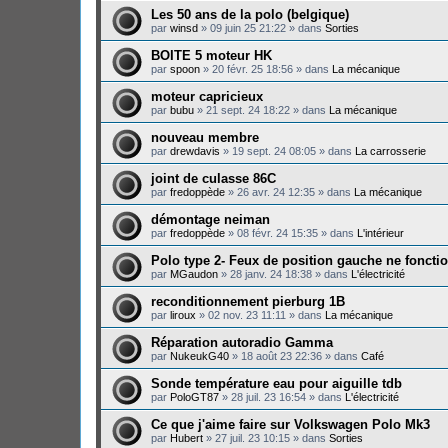
Les 50 ans de la polo (belgique)
par
winsd
»
09 juin 25 21:22
» dans
Sorties
BOITE 5 moteur HK
par
spoon
»
20 févr. 25 18:56
» dans
La mécanique
moteur capricieux
par
bubu
»
21 sept. 24 18:22
» dans
La mécanique
nouveau membre
par
drewdavis
»
19 sept. 24 08:05
» dans
La carrosserie
joint de culasse 86C
par
fredoppède
»
26 avr. 24 12:35
» dans
La mécanique
démontage neiman
par
fredoppède
»
08 févr. 24 15:35
» dans
L'intérieur
Polo type 2- Feux de position gauche ne foncti
par
MGaudon
»
28 janv. 24 18:38
» dans
L'électricité
reconditionnement pierburg 1B
par
liroux
»
02 nov. 23 11:11
» dans
La mécanique
Réparation autoradio Gamma
par
NukeukG40
»
18 août 23 22:36
» dans
Café
Sonde température eau pour aiguille tdb
par
PoloGT87
»
28 juil. 23 16:54
» dans
L'électricité
Ce que j'aime faire sur Volkswagen Polo Mk3
par
Hubert
»
27 juil. 23 10:15
» dans
Sorties