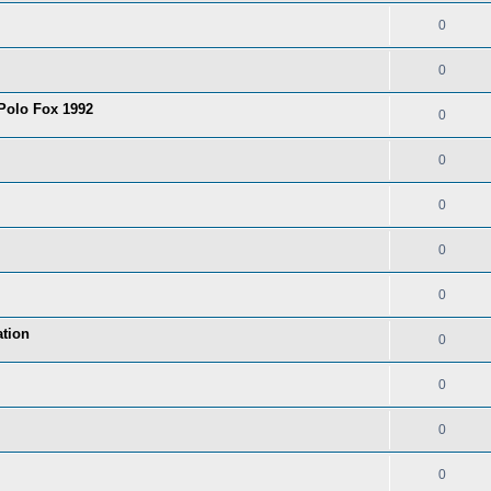
0
0
 Polo Fox 1992
0
0
0
0
0
tion
0
0
0
0