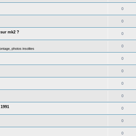
0
0
 sur mk2 ?
0
0
ntage, photos insolites
0
0
0
0
 1991
0
0
0