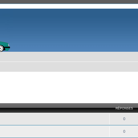
RÉPONSES
0
0