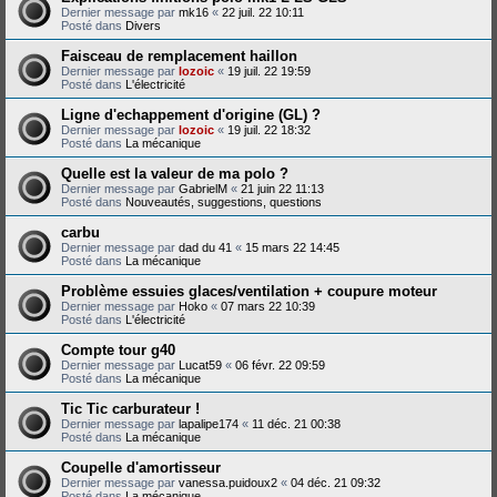
Dernier message par
mk16
«
22 juil. 22 10:11
Posté dans
Divers
Faisceau de remplacement haillon
Dernier message par
lozoic
«
19 juil. 22 19:59
Posté dans
L'électricité
Ligne d'echappement d'origine (GL) ?
Dernier message par
lozoic
«
19 juil. 22 18:32
Posté dans
La mécanique
Quelle est la valeur de ma polo ?
Dernier message par
GabrielM
«
21 juin 22 11:13
Posté dans
Nouveautés, suggestions, questions
carbu
Dernier message par
dad du 41
«
15 mars 22 14:45
Posté dans
La mécanique
Problème essuies glaces/ventilation + coupure moteur
Dernier message par
Hoko
«
07 mars 22 10:39
Posté dans
L'électricité
Compte tour g40
Dernier message par
Lucat59
«
06 févr. 22 09:59
Posté dans
La mécanique
Tic Tic carburateur !
Dernier message par
lapalipe174
«
11 déc. 21 00:38
Posté dans
La mécanique
Coupelle d'amortisseur
Dernier message par
vanessa.puidoux2
«
04 déc. 21 09:32
Posté dans
La mécanique