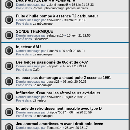
DES PHOTOS DE MA FORMEL E
Dernier message par
valentinformelE
«
15 juin 21 16:33
Posté dans
Photos, photomontage, photos insolites
Fuite d'huile pompe à essence T2 carburateur
Dernier message par
snowrider
«
30 mai 21 11:06
Posté dans
La mécanique
SONDE THERMIQUE
Dernier message par
sebaures16
«
13 févr. 21 22:53
Posté dans
L'électricité
injecteur AAU
Dernier message par
Tidus59
«
20 août 20 08:21
Posté dans
La mécanique
Des belges passionné de 86c et de g40?
Dernier message par
Filippo13
«
16 août 20 19:41
Posté dans
Café
ne peux pas demarrage a chaud polo 2 essence 1991
Dernier message par
pascal28
«
05 août 20 20:33
Posté dans
La mécanique
Infiltration d'eau par les rétroviseurs extérieurs
Dernier message par
snowrider
«
18 juin 20 09:53
Posté dans
L'intérieur
liquide de refroidissement miscible avec type D
Dernier message par
philippe75017
«
06 mai 20 20:59
Posté dans
La mécanique
Jeu anormal amortisseurs avant droit polo levée
Dernier message par
Tomtom14
«
28 avr. 20 13:17