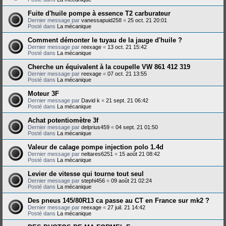
Fuite d'huile pompe à essence T2 carburateur
Dernier message par
vanessapuid258
«
25 oct. 21 20:01
Posté dans
La mécanique
Comment démonter le tuyau de la jauge d'huile ?
Dernier message par
reexage
«
13 oct. 21 15:42
Posté dans
La mécanique
Cherche un équivalent à la coupelle VW 861 412 319
Dernier message par
reexage
«
07 oct. 21 13:55
Posté dans
La mécanique
Moteur 3F
Dernier message par
David k
«
21 sept. 21 06:42
Posté dans
La mécanique
Achat potentiomètre 3f
Dernier message par
delprius459
«
04 sept. 21 01:50
Posté dans
La mécanique
Valeur de calage pompe injection polo 1.4d
Dernier message par
neltares6251
«
15 août 21 08:42
Posté dans
La mécanique
Levier de vitesse qui tourne tout seul
Dernier message par
stephi456
«
09 août 21 02:24
Posté dans
La mécanique
Des pneus 145/80R13 ca passe au CT en France sur mk2 ?
Dernier message par
reexage
«
27 juil. 21 14:42
Posté dans
La mécanique