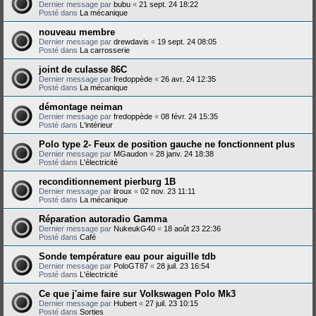
Dernier message par
bubu
«
21 sept. 24 18:22
Posté dans
La mécanique
nouveau membre
Dernier message par
drewdavis
«
19 sept. 24 08:05
Posté dans
La carrosserie
joint de culasse 86C
Dernier message par
fredoppède
«
26 avr. 24 12:35
Posté dans
La mécanique
démontage neiman
Dernier message par
fredoppède
«
08 févr. 24 15:35
Posté dans
L'intérieur
Polo type 2- Feux de position gauche ne fonctionnent plus
Dernier message par
MGaudon
«
28 janv. 24 18:38
Posté dans
L'électricité
reconditionnement pierburg 1B
Dernier message par
liroux
«
02 nov. 23 11:11
Posté dans
La mécanique
Réparation autoradio Gamma
Dernier message par
NukeukG40
«
18 août 23 22:36
Posté dans
Café
Sonde température eau pour aiguille tdb
Dernier message par
PoloGT87
«
28 juil. 23 16:54
Posté dans
L'électricité
Ce que j'aime faire sur Volkswagen Polo Mk3
Dernier message par
Hubert
«
27 juil. 23 10:15
Posté dans
Sorties