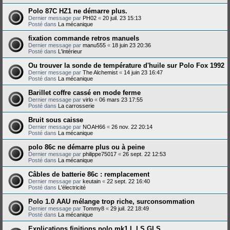
Polo 87C HZ1 ne démarre plus.
Dernier message par
PH02
«
20 juil. 23 15:13
Posté dans
La mécanique
fixation commande retros manuels
Dernier message par
manu555
«
18 juin 23 20:36
Posté dans
L'intérieur
Ou trouver la sonde de température d'huile sur Polo Fox 1992
Dernier message par
The Alchemist
«
14 juin 23 16:47
Posté dans
La mécanique
Barillet coffre cassé en mode ferme
Dernier message par
virlo
«
06 mars 23 17:55
Posté dans
La carrosserie
Bruit sous caisse
Dernier message par
NOAH66
«
26 nov. 22 20:14
Posté dans
La mécanique
polo 86c ne démarre plus ou à peine
Dernier message par
philippe75017
«
26 sept. 22 12:53
Posté dans
La mécanique
Câbles de batterie 86c : remplacement
Dernier message par
keutain
«
22 sept. 22 16:40
Posté dans
L'électricité
Polo 1.0 AAU mélange trop riche, surconsommation
Dernier message par
Tommy8
«
29 juil. 22 18:49
Posté dans
La mécanique
Explications finitions polo mk1 L LS GLS