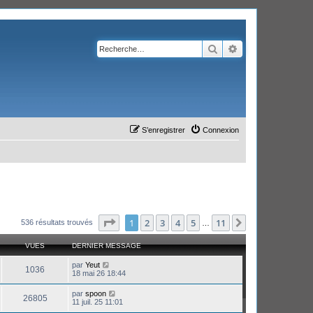
Rechercher
Recherche avanc
S’enregistrer
Connexion
Page
1
sur
11
1
2
3
4
5
11
Suivante
536 résultats trouvés
…
VUES
DERNIER MESSAGE
par
Yeut
1036
18 mai 26 18:44
par
spoon
26805
11 juil. 25 11:01