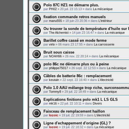
Polo 87C HZ1 ne démarre plus.
par
PH02
»
20 juil. 23 15:13
» dans
La mécanique
fixation commande retros manuels
par
manu555
»
18 juin 23 20:36
» dans
L'intérieur
Ou trouver la sonde de température d'huile sur
par
The Alchemist
»
14 juin 23 16:47
» dans
La mécanique
Barillet coffre cassé en mode ferme
par
virlo
»
06 mars 23 17:55
» dans
La carrosserie
Bruit sous caisse
par
NOAH66
»
26 nov. 22 20:14
» dans
La mécanique
polo 86c ne démarre plus ou à peine
par
philippe75017
»
26 sept. 22 12:53
» dans
La mécanique
Câbles de batterie 86c : remplacement
par
keutain
»
22 sept. 22 16:40
» dans
L'électricité
Polo 1.0 AAU mélange trop riche, surconsomma
par
Tommy8
»
29 juil. 22 18:49
» dans
La mécanique
Explications finitions polo mk1 L LS GLS
par
mk16
»
22 juil. 22 10:11
» dans
Divers
Faisceau de remplacement haillon
par
lozoic
»
19 juil. 22 19:59
» dans
L'électricité
Ligne d'echappement d'origine (GL) ?
par
lozoic
»
19 juil. 22 18:32
» dans
La mécanique