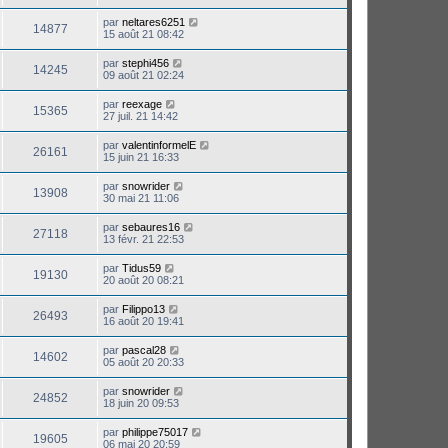
par
neltares6251
14877
15 août 21 08:42
par
stephi456
14245
09 août 21 02:24
par
reexage
15365
27 juil. 21 14:42
par
valentinformelE
26161
15 juin 21 16:33
par
snowrider
13908
30 mai 21 11:06
par
sebaures16
27118
13 févr. 21 22:53
par
Tidus59
19130
20 août 20 08:21
par
Filippo13
26493
16 août 20 19:41
par
pascal28
14602
05 août 20 20:33
par
snowrider
24852
18 juin 20 09:53
par
philippe75017
19605
06 mai 20 20:59