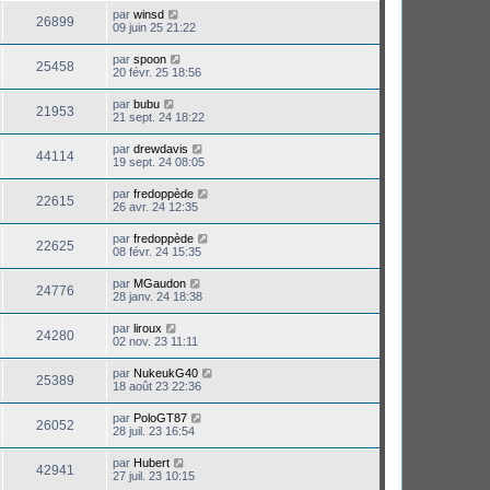
par
winsd
26899
09 juin 25 21:22
par
spoon
25458
20 févr. 25 18:56
par
bubu
21953
21 sept. 24 18:22
par
drewdavis
44114
19 sept. 24 08:05
par
fredoppède
22615
26 avr. 24 12:35
par
fredoppède
22625
08 févr. 24 15:35
par
MGaudon
24776
28 janv. 24 18:38
par
liroux
24280
02 nov. 23 11:11
par
NukeukG40
25389
18 août 23 22:36
par
PoloGT87
26052
28 juil. 23 16:54
par
Hubert
42941
27 juil. 23 10:15