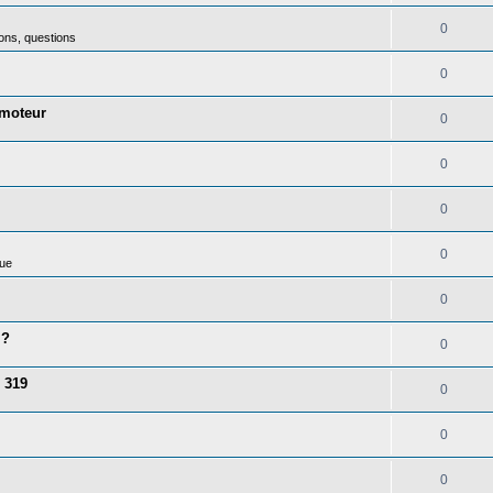
0
ons, questions
0
 moteur
0
0
0
0
ue
0
 ?
0
 319
0
0
0