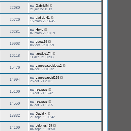
par
GabrielM
22680
21 juin 22 11:13
par
dad du 41
25726
15 mars 22 14:45
par
Hoko
26281
07 mars 22 10:39
par
Lucat59
19963
06 févr. 22 09:59
par
lapalipe174
16118
11 déc. 21 00:38
par
vanessa.puidoux2
15476
04 déc. 21 09:32
par
vanessapuid258
14994
25 oct. 21 20:01
par
reexage
15106
13 oct. 21 15:42
par
reexage
14550
07 oct. 21 13:55
par
David k
13832
21 sept. 21 06:42
par
delprius459
14166
04 sept. 21 01:50