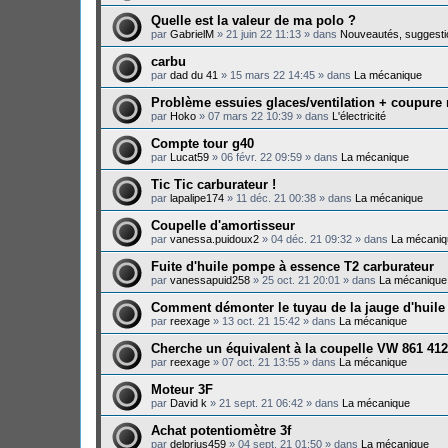
Quelle est la valeur de ma polo ?
par
GabrielM
»
21 juin 22 11:13
» dans
Nouveautés, suggesti
carbu
par
dad du 41
»
15 mars 22 14:45
» dans
La mécanique
Problème essuies glaces/ventilation + coupure
par
Hoko
»
07 mars 22 10:39
» dans
L'électricité
Compte tour g40
par
Lucat59
»
06 févr. 22 09:59
» dans
La mécanique
Tic Tic carburateur !
par
lapalipe174
»
11 déc. 21 00:38
» dans
La mécanique
Coupelle d'amortisseur
par
vanessa.puidoux2
»
04 déc. 21 09:32
» dans
La mécaniq
Fuite d'huile pompe à essence T2 carburateur
par
vanessapuid258
»
25 oct. 21 20:01
» dans
La mécanique
Comment démonter le tuyau de la jauge d'huile
par
reexage
»
13 oct. 21 15:42
» dans
La mécanique
Cherche un équivalent à la coupelle VW 861 412
par
reexage
»
07 oct. 21 13:55
» dans
La mécanique
Moteur 3F
par
David k
»
21 sept. 21 06:42
» dans
La mécanique
Achat potentiomètre 3f
par
delprius459
»
04 sept. 21 01:50
» dans
La mécanique