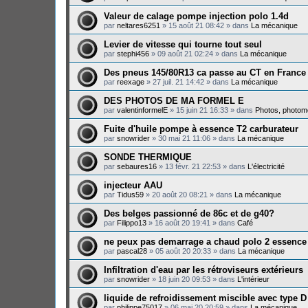
Valeur de calage pompe injection polo 1.4d
par
neltares6251
»
15 août 21 08:42
» dans
La mécanique
Levier de vitesse qui tourne tout seul
par
stephi456
»
09 août 21 02:24
» dans
La mécanique
Des pneus 145/80R13 ca passe au CT en France
par
reexage
»
27 juil. 21 14:42
» dans
La mécanique
DES PHOTOS DE MA FORMEL E
par
valentinformelE
»
15 juin 21 16:33
» dans
Photos, photomo
Fuite d'huile pompe à essence T2 carburateur
par
snowrider
»
30 mai 21 11:06
» dans
La mécanique
SONDE THERMIQUE
par
sebaures16
»
13 févr. 21 22:53
» dans
L'électricité
injecteur AAU
par
Tidus59
»
20 août 20 08:21
» dans
La mécanique
Des belges passionné de 86c et de g40?
par
Filippo13
»
16 août 20 19:41
» dans
Café
ne peux pas demarrage a chaud polo 2 essence
par
pascal28
»
05 août 20 20:33
» dans
La mécanique
Infiltration d'eau par les rétroviseurs extérieurs
par
snowrider
»
18 juin 20 09:53
» dans
L'intérieur
liquide de refroidissement miscible avec type D
par
philippe75017
»
06 mai 20 20:59
» dans
La mécanique