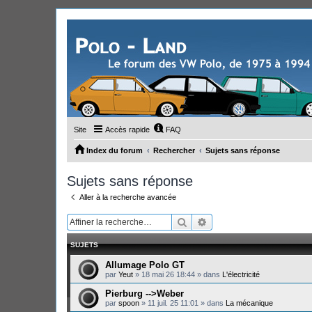
Site
Accès rapide
FAQ
Index du forum
Rechercher
Sujets sans réponse
Sujets sans réponse
Aller à la recherche avancée
Rechercher
Recherche avancée
SUJETS
Allumage Polo GT
par
Yeut
»
18 mai 26 18:44
» dans
L'électricité
Pierburg -->Weber
par
spoon
»
11 juil. 25 11:01
» dans
La mécanique