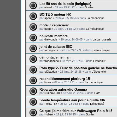
Les 50 ans de la polo (belgique)
par
winsd
»
09 juin 25 21:22
» dans
Sorties
BOITE 5 moteur HK
par
spoon
»
20 févr. 25 18:56
» dans
La mécanique
moteur capricieux
par
bubu
»
21 sept. 24 18:22
» dans
La mécanique
nouveau membre
par
drewdavis
»
19 sept. 24 08:05
» dans
La carrosserie
joint de culasse 86C
par
fredoppède
»
26 avr. 24 12:35
» dans
La mécanique
démontage neiman
par
fredoppède
»
08 févr. 24 15:35
» dans
L'intérieur
Polo type 2- Feux de position gauche ne foncti
par
MGaudon
»
28 janv. 24 18:38
» dans
L'électricité
reconditionnement pierburg 1B
par
liroux
»
02 nov. 23 11:11
» dans
La mécanique
Réparation autoradio Gamma
par
NukeukG40
»
18 août 23 22:36
» dans
Café
Sonde température eau pour aiguille tdb
par
PoloGT87
»
28 juil. 23 16:54
» dans
L'électricité
Ce que j'aime faire sur Volkswagen Polo Mk3
par
Hubert
»
27 juil. 23 10:15
» dans
Sorties