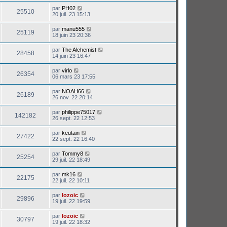
par
PH02
25510
20 juil. 23 15:13
par
manu555
25119
18 juin 23 20:36
par
The Alchemist
28458
14 juin 23 16:47
par
virlo
26354
06 mars 23 17:55
par
NOAH66
26189
26 nov. 22 20:14
par
philippe75017
142182
26 sept. 22 12:53
par
keutain
27422
22 sept. 22 16:40
par
Tommy8
25254
29 juil. 22 18:49
par
mk16
22175
22 juil. 22 10:11
par
lozoic
29896
19 juil. 22 19:59
par
lozoic
30797
19 juil. 22 18:32