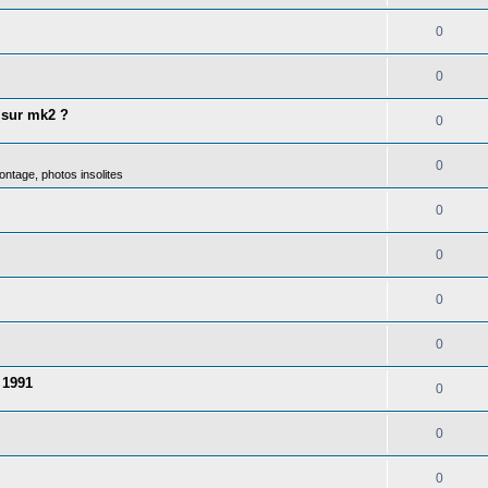
0
0
 sur mk2 ?
0
0
ntage, photos insolites
0
0
0
0
 1991
0
0
0