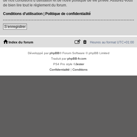
de nos conditions d’utilisation et de notre politique de vie privée. Assurez-vous
de bien lire tout le règlement du forum.
Conditions d’utilisation
|
Politique de confidentialité
S’enregistrer
Index du forum
Heures au format
UTC+01:00
Développé par
phpBB
® Forum Software © phpBB Limited
Traduit par
phpBB-fr.com
PS4 Pro style ©
Jester
Confidentialité
|
Conditions