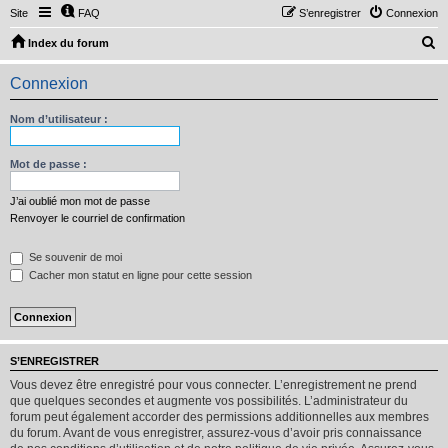
Site
FAQ
S’enregistrer
Connexion
R
Index du forum
e
Connexion
c
h
Nom d’utilisateur :
e
r
Mot de passe :
c
J’ai oublié mon mot de passe
h
Renvoyer le courriel de confirmation
e
Se souvenir de moi
r
Cacher mon statut en ligne pour cette session
S’ENREGISTRER
Vous devez être enregistré pour vous connecter. L’enregistrement ne prend
que quelques secondes et augmente vos possibilités. L’administrateur du
forum peut également accorder des permissions additionnelles aux membres
du forum. Avant de vous enregistrer, assurez-vous d’avoir pris connaissance