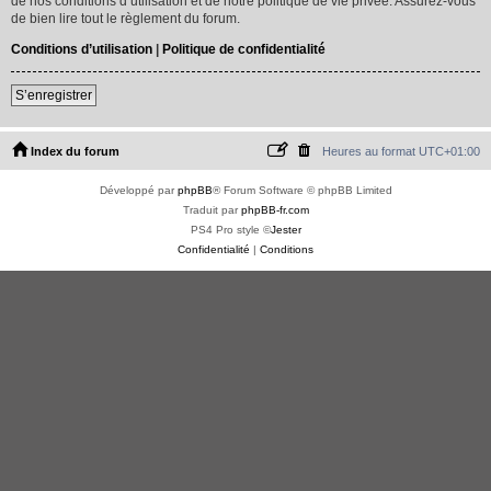
de nos conditions d’utilisation et de notre politique de vie privée. Assurez-vous
de bien lire tout le règlement du forum.
Conditions d’utilisation
|
Politique de confidentialité
S’enregistrer
Index du forum
Heures au format
UTC+01:00
Développé par
phpBB
® Forum Software © phpBB Limited
Traduit par
phpBB-fr.com
PS4 Pro style ©
Jester
Confidentialité
|
Conditions