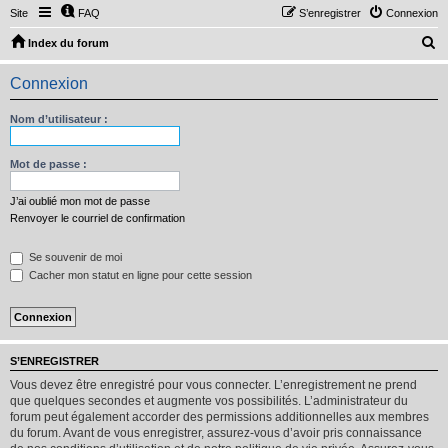
Site
FAQ
S’enregistrer
Connexion
R
Index du forum
e
Connexion
c
h
Nom d’utilisateur :
e
r
Mot de passe :
c
J’ai oublié mon mot de passe
h
Renvoyer le courriel de confirmation
e
Se souvenir de moi
r
Cacher mon statut en ligne pour cette session
S’ENREGISTRER
Vous devez être enregistré pour vous connecter. L’enregistrement ne prend
que quelques secondes et augmente vos possibilités. L’administrateur du
forum peut également accorder des permissions additionnelles aux membres
du forum. Avant de vous enregistrer, assurez-vous d’avoir pris connaissance