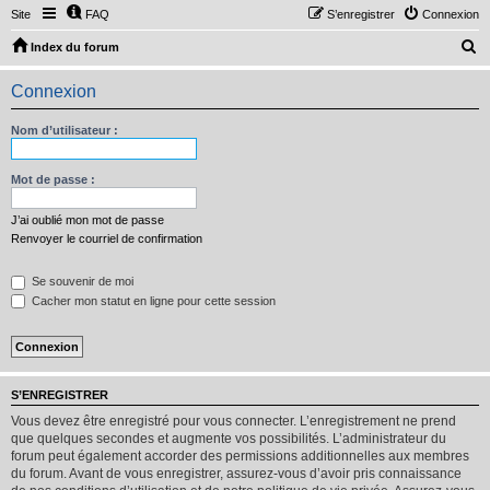
Site
FAQ
S’enregistrer
Connexion
R
Index du forum
e
Connexion
c
h
Nom d’utilisateur :
e
r
Mot de passe :
c
J’ai oublié mon mot de passe
h
Renvoyer le courriel de confirmation
e
Se souvenir de moi
r
Cacher mon statut en ligne pour cette session
S’ENREGISTRER
Vous devez être enregistré pour vous connecter. L’enregistrement ne prend
que quelques secondes et augmente vos possibilités. L’administrateur du
forum peut également accorder des permissions additionnelles aux membres
du forum. Avant de vous enregistrer, assurez-vous d’avoir pris connaissance