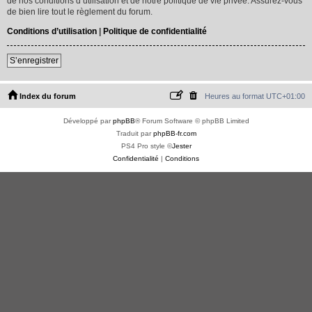
de nos conditions d’utilisation et de notre politique de vie privée. Assurez-vous
de bien lire tout le règlement du forum.
Conditions d’utilisation
|
Politique de confidentialité
S’enregistrer
Index du forum
Heures au format
UTC+01:00
Développé par
phpBB
® Forum Software © phpBB Limited
Traduit par
phpBB-fr.com
PS4 Pro style ©
Jester
Confidentialité
|
Conditions