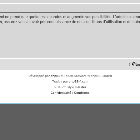
ment ne prend que quelques secondes et augmente vos possibilités. L’administrate
 assurez-vous d’avoir pris connaissance de nos conditions d’utilisation et de notre 
Nou
Développé par
phpBB
® Forum Software © phpBB Limited
Traduit par
phpBB-fr.com
PS4 Pro style ©
Jester
Confidentialité
|
Conditions