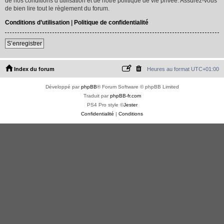
de nos conditions d’utilisation et de notre politique de vie privée. Assurez-vous
de bien lire tout le règlement du forum.
Conditions d’utilisation
|
Politique de confidentialité
S’enregistrer
Index du forum
Heures au format
UTC+01:00
Développé par
phpBB
® Forum Software © phpBB Limited
Traduit par
phpBB-fr.com
PS4 Pro style ©
Jester
Confidentialité
|
Conditions