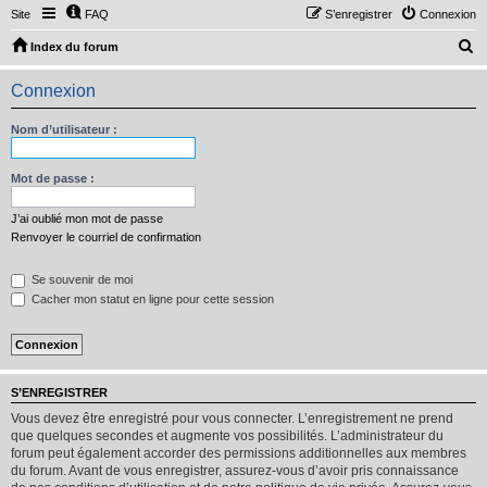
Site
FAQ
S’enregistrer
Connexion
R
Index du forum
e
Connexion
c
h
Nom d’utilisateur :
e
r
Mot de passe :
c
J’ai oublié mon mot de passe
h
Renvoyer le courriel de confirmation
e
Se souvenir de moi
r
Cacher mon statut en ligne pour cette session
S’ENREGISTRER
Vous devez être enregistré pour vous connecter. L’enregistrement ne prend
que quelques secondes et augmente vos possibilités. L’administrateur du
forum peut également accorder des permissions additionnelles aux membres
du forum. Avant de vous enregistrer, assurez-vous d’avoir pris connaissance