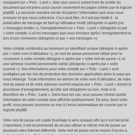
naviguant sur « Polo - Land », bien que ceux-ci soient hors de portée du
document qui est prévu pour couvrir seulement les pages créées par le logiciel
phpBB. La seconde manière est de récupérer l’information que vous nous
envoyez et que nous collectons. Ceci peut être, et n’est pas limité à : la
publication de message en tant qu’utilisateur invité (désignée ci-après par
« messages invités »), l’enregistrement sur « Polo - Land » (désignée ici par
« votre compte ») et les messages que vous envoyez après l’enregistrement et
lors d’une connexion (désignés ici par « vos messages »).
Votre compte contiendra au minimum un identifiant unique (désigné ci-après
par « votre nom d’utilisateur »), un mot de passe personnel utilisé pour la
connexion à votre compte (désigné ci-après par « votre mot de passe »), et
une adresse courriel personnelle valide (désignée ci-après par « votre
courriel »). Vos informations pour votre compte sur « Polo - Land » sont
protégées par les lois de protection des données applicables dans le pays qui
nous héberge. Toute information en-dehors de votre nom d’utilisateur, de votre
mot de passe et de votre adresse courriel requise par « Polo - Land » durant la
procédure d’enregistrement, qu’elle soit obligatoire ou non, reste à la
discrétion de « Polo - Land ». Dans tous les cas, vous pouvez choisir quelle
information de votre compte sera affichée publiquement. De plus, dans votre
profil, vous pouvez souscrire ou non à l’envoi automatique de courriel par le
logiciel phpBB.
Votre mot de passe est crypté (hashage à sens unique) afin qu’il soit sécurisé.
Cependant, il est recommandé de ne pas utiliser le même mot de passe sur
plusieurs sites Internet différents. Votre mot de passe est le moyen d’accès à