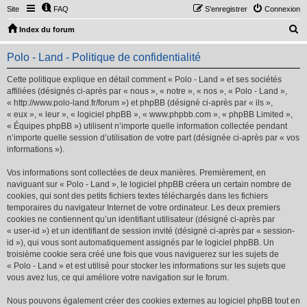
Site
FAQ
S’enregistrer
Connexion
R
Index du forum
e
Polo - Land - Politique de confidentialité
c
h
Cette politique explique en détail comment « Polo - Land » et ses sociétés
affiliées (désignés ci-après par « nous », « notre », « nos », « Polo - Land »,
e
« http://www.polo-land.fr/forum ») et phpBB (désigné ci-après par « ils »,
r
« eux », « leur », « logiciel phpBB », « www.phpbb.com », « phpBB Limited »,
« Équipes phpBB ») utilisent n’importe quelle information collectée pendant
c
n’importe quelle session d’utilisation de votre part (désignée ci-après par « vos
h
informations »).
e
Vos informations sont collectées de deux manières. Premièrement, en
r
naviguant sur « Polo - Land », le logiciel phpBB créera un certain nombre de
cookies, qui sont des petits fichiers textes téléchargés dans les fichiers
temporaires du navigateur Internet de votre ordinateur. Les deux premiers
cookies ne contiennent qu’un identifiant utilisateur (désigné ci-après par
« user-id ») et un identifiant de session invité (désigné ci-après par « session-
id »), qui vous sont automatiquement assignés par le logiciel phpBB. Un
troisième cookie sera créé une fois que vous naviguerez sur les sujets de
« Polo - Land » et est utilisé pour stocker les informations sur les sujets que
vous avez lus, ce qui améliore votre navigation sur le forum.
Nous pouvons également créer des cookies externes au logiciel phpBB tout en