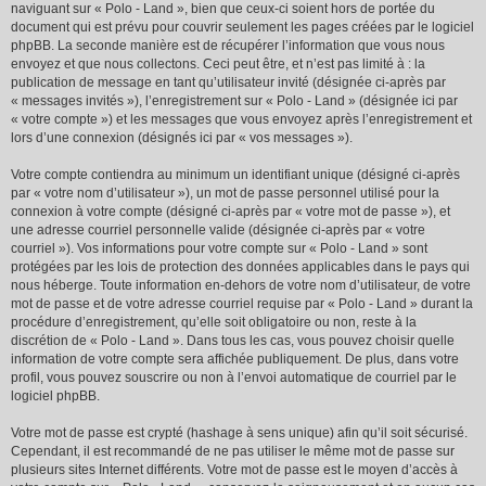
naviguant sur « Polo - Land », bien que ceux-ci soient hors de portée du
document qui est prévu pour couvrir seulement les pages créées par le logiciel
phpBB. La seconde manière est de récupérer l’information que vous nous
envoyez et que nous collectons. Ceci peut être, et n’est pas limité à : la
publication de message en tant qu’utilisateur invité (désignée ci-après par
« messages invités »), l’enregistrement sur « Polo - Land » (désignée ici par
« votre compte ») et les messages que vous envoyez après l’enregistrement et
lors d’une connexion (désignés ici par « vos messages »).
Votre compte contiendra au minimum un identifiant unique (désigné ci-après
par « votre nom d’utilisateur »), un mot de passe personnel utilisé pour la
connexion à votre compte (désigné ci-après par « votre mot de passe »), et
une adresse courriel personnelle valide (désignée ci-après par « votre
courriel »). Vos informations pour votre compte sur « Polo - Land » sont
protégées par les lois de protection des données applicables dans le pays qui
nous héberge. Toute information en-dehors de votre nom d’utilisateur, de votre
mot de passe et de votre adresse courriel requise par « Polo - Land » durant la
procédure d’enregistrement, qu’elle soit obligatoire ou non, reste à la
discrétion de « Polo - Land ». Dans tous les cas, vous pouvez choisir quelle
information de votre compte sera affichée publiquement. De plus, dans votre
profil, vous pouvez souscrire ou non à l’envoi automatique de courriel par le
logiciel phpBB.
Votre mot de passe est crypté (hashage à sens unique) afin qu’il soit sécurisé.
Cependant, il est recommandé de ne pas utiliser le même mot de passe sur
plusieurs sites Internet différents. Votre mot de passe est le moyen d’accès à