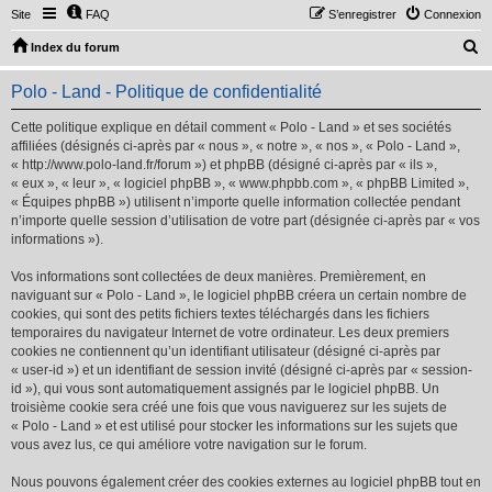
Site
FAQ
S’enregistrer
Connexion
R
Index du forum
e
Polo - Land - Politique de confidentialité
c
h
Cette politique explique en détail comment « Polo - Land » et ses sociétés
affiliées (désignés ci-après par « nous », « notre », « nos », « Polo - Land »,
e
« http://www.polo-land.fr/forum ») et phpBB (désigné ci-après par « ils »,
r
« eux », « leur », « logiciel phpBB », « www.phpbb.com », « phpBB Limited »,
« Équipes phpBB ») utilisent n’importe quelle information collectée pendant
c
n’importe quelle session d’utilisation de votre part (désignée ci-après par « vos
h
informations »).
e
Vos informations sont collectées de deux manières. Premièrement, en
r
naviguant sur « Polo - Land », le logiciel phpBB créera un certain nombre de
cookies, qui sont des petits fichiers textes téléchargés dans les fichiers
temporaires du navigateur Internet de votre ordinateur. Les deux premiers
cookies ne contiennent qu’un identifiant utilisateur (désigné ci-après par
« user-id ») et un identifiant de session invité (désigné ci-après par « session-
id »), qui vous sont automatiquement assignés par le logiciel phpBB. Un
troisième cookie sera créé une fois que vous naviguerez sur les sujets de
« Polo - Land » et est utilisé pour stocker les informations sur les sujets que
vous avez lus, ce qui améliore votre navigation sur le forum.
Nous pouvons également créer des cookies externes au logiciel phpBB tout en