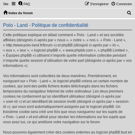
Site
FAQ
S’enregistrer
Connexion
R
Index du forum
e
Polo - Land - Politique de confidentialité
c
h
Cette politique explique en détail comment « Polo - Land » et ses sociétés
affiliées (désignés ci-après par « nous », « notre », « nos », « Polo - Land »,
e
« http://www.polo-land.fr/forum ») et phpBB (désigné ci-après par « ils »,
r
« eux », « leur », « logiciel phpBB », « www.phpbb.com », « phpBB Limited »,
« Équipes phpBB ») utilisent n’importe quelle information collectée pendant
c
n’importe quelle session d’utilisation de votre part (désignée ci-après par « vos
h
informations »).
e
Vos informations sont collectées de deux manières. Premièrement, en
r
naviguant sur « Polo - Land », le logiciel phpBB créera un certain nombre de
cookies, qui sont des petits fichiers textes téléchargés dans les fichiers
temporaires du navigateur Internet de votre ordinateur. Les deux premiers
cookies ne contiennent qu’un identifiant utilisateur (désigné ci-après par
« user-id ») et un identifiant de session invité (désigné ci-après par « session-
id »), qui vous sont automatiquement assignés par le logiciel phpBB. Un
troisième cookie sera créé une fois que vous naviguerez sur les sujets de
« Polo - Land » et est utilisé pour stocker les informations sur les sujets que
vous avez lus, ce qui améliore votre navigation sur le forum.
Nous pouvons également créer des cookies externes au logiciel phpBB tout en