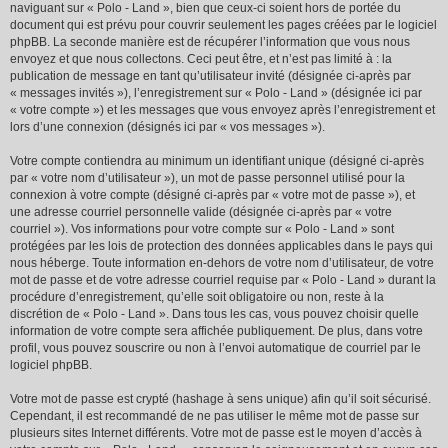
naviguant sur « Polo - Land », bien que ceux-ci soient hors de portée du
document qui est prévu pour couvrir seulement les pages créées par le logiciel
phpBB. La seconde manière est de récupérer l’information que vous nous
envoyez et que nous collectons. Ceci peut être, et n’est pas limité à : la
publication de message en tant qu’utilisateur invité (désignée ci-après par
« messages invités »), l’enregistrement sur « Polo - Land » (désignée ici par
« votre compte ») et les messages que vous envoyez après l’enregistrement et
lors d’une connexion (désignés ici par « vos messages »).
Votre compte contiendra au minimum un identifiant unique (désigné ci-après
par « votre nom d’utilisateur »), un mot de passe personnel utilisé pour la
connexion à votre compte (désigné ci-après par « votre mot de passe »), et
une adresse courriel personnelle valide (désignée ci-après par « votre
courriel »). Vos informations pour votre compte sur « Polo - Land » sont
protégées par les lois de protection des données applicables dans le pays qui
nous héberge. Toute information en-dehors de votre nom d’utilisateur, de votre
mot de passe et de votre adresse courriel requise par « Polo - Land » durant la
procédure d’enregistrement, qu’elle soit obligatoire ou non, reste à la
discrétion de « Polo - Land ». Dans tous les cas, vous pouvez choisir quelle
information de votre compte sera affichée publiquement. De plus, dans votre
profil, vous pouvez souscrire ou non à l’envoi automatique de courriel par le
logiciel phpBB.
Votre mot de passe est crypté (hashage à sens unique) afin qu’il soit sécurisé.
Cependant, il est recommandé de ne pas utiliser le même mot de passe sur
plusieurs sites Internet différents. Votre mot de passe est le moyen d’accès à