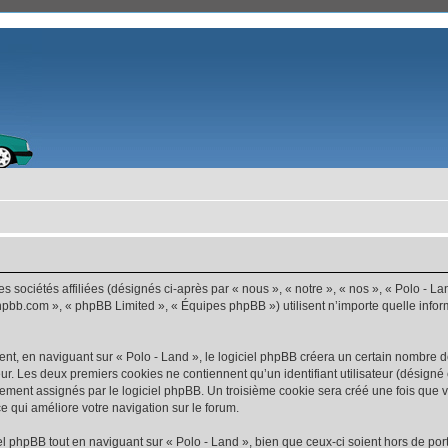
s sociétés affiliées (désignés ci-après par « nous », « notre », « nos », « Polo - La
.phpbb.com », « phpBB Limited », « Équipes phpBB ») utilisent n’importe quelle infor
t, en naviguant sur « Polo - Land », le logiciel phpBB créera un certain nombre de 
ur. Les deux premiers cookies ne contiennent qu’un identifiant utilisateur (désigné c
ement assignés par le logiciel phpBB. Un troisième cookie sera créé une fois que vo
ce qui améliore votre navigation sur le forum.
 phpBB tout en naviguant sur « Polo - Land », bien que ceux-ci soient hors de por