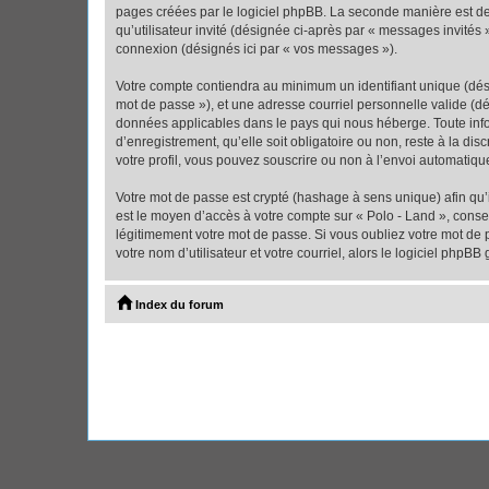
pages créées par le logiciel phpBB. La seconde manière est de r
qu’utilisateur invité (désignée ci-après par « messages invités
connexion (désignés ici par « vos messages »).
Votre compte contiendra au minimum un identifiant unique (dési
mot de passe »), et une adresse courriel personnelle valide (dé
données applicables dans le pays qui nous héberge. Toute infor
d’enregistrement, qu’elle soit obligatoire ou non, reste à la d
votre profil, vous pouvez souscrire ou non à l’envoi automatique
Votre mot de passe est crypté (hashage à sens unique) afin qu’i
est le moyen d’accès à votre compte sur « Polo - Land », cons
légitimement votre mot de passe. Si vous oubliez votre mot de 
votre nom d’utilisateur et votre courriel, alors le logiciel ph
Index du forum