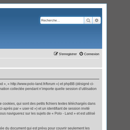
Rechercher
Recherche avanc
S’enregistrer
Connexion
nd », « http://www.polo-land.fr/forum ») et phpBB (désigné ci-
mation collectée pendant n’importe quelle session d’utilisation
cookies, qui sont des petits fichiers textes téléchargés dans
i-après par « user-id ») et un identifiant de session invité
us naviguerez sur les sujets de « Polo - Land » et est utilisé
tée du document qui est prévu pour couvrir seulement les