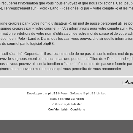
écupérer l’information que vous nous envoyez et que nous collectons. Ceci peut êtr
 »), l’enregistrement sur « Polo - Land » (désignée ici par « votre compte ») et les
gné ci-après par « votre nom d’utilisateur »), un mot de passe personnel utilisé po
signée ci-après par « votre courriel »). Vos informations pour votre compte sur « Po
mation en-dehors de votre nom d’utilisateur, de votre mot de passe et de votre adr
iscrétion de « Polo - Land ». Dans tous les cas, vous pouvez choisir quelle informat
 de courriel par le logiciel phpBB.
l soit sécurisé. Cependant, il est recommandé de ne pas utiliser le même mot de pas
ervez-le soigneusement et en aucun cas une personne affiliée de « Polo - Land »,
passe, vous pouvez utiliser la fonction « J’ai oublié mon mot de passe » fournie p
pBB générera un nouveau mot de passe qui vous permettra de vous reconnecter.
Nou
Développé par
phpBB
® Forum Software © phpBB Limited
Traduit par
phpBB-fr.com
PS4 Pro style ©
Jester
Confidentialité
|
Conditions