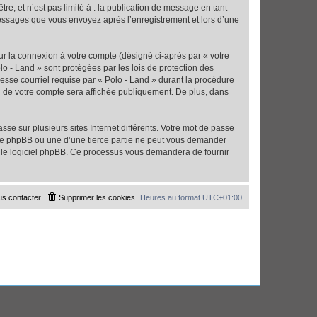
e, et n’est pas limité à : la publication de message en tant
 messages que vous envoyez après l’enregistrement et lors d’une
ur la connexion à votre compte (désigné ci-après par « votre
lo - Land » sont protégées par les lois de protection des
esse courriel requise par « Polo - Land » durant la procédure
ion de votre compte sera affichée publiquement. De plus, dans
se sur plusieurs sites Internet différents. Votre mot de passe
 de phpBB ou une d’une tierce partie ne peut vous demander
ar le logiciel phpBB. Ce processus vous demandera de fournir
s contacter
Supprimer les cookies
Heures au format
UTC+01:00