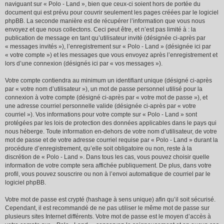
naviguant sur « Polo - Land », bien que ceux-ci soient hors de portée du
document qui est prévu pour couvrir seulement les pages créées par le logiciel
phpBB. La seconde manière est de récupérer l’information que vous nous
envoyez et que nous collectons. Ceci peut être, et n’est pas limité à : la
publication de message en tant qu’utilisateur invité (désignée ci-après par
« messages invités »), l’enregistrement sur « Polo - Land » (désignée ici par
« votre compte ») et les messages que vous envoyez après l’enregistrement et
lors d’une connexion (désignés ici par « vos messages »).
Votre compte contiendra au minimum un identifiant unique (désigné ci-après
par « votre nom d’utilisateur »), un mot de passe personnel utilisé pour la
connexion à votre compte (désigné ci-après par « votre mot de passe »), et
une adresse courriel personnelle valide (désignée ci-après par « votre
courriel »). Vos informations pour votre compte sur « Polo - Land » sont
protégées par les lois de protection des données applicables dans le pays qui
nous héberge. Toute information en-dehors de votre nom d’utilisateur, de votre
mot de passe et de votre adresse courriel requise par « Polo - Land » durant la
procédure d’enregistrement, qu’elle soit obligatoire ou non, reste à la
discrétion de « Polo - Land ». Dans tous les cas, vous pouvez choisir quelle
information de votre compte sera affichée publiquement. De plus, dans votre
profil, vous pouvez souscrire ou non à l’envoi automatique de courriel par le
logiciel phpBB.
Votre mot de passe est crypté (hashage à sens unique) afin qu’il soit sécurisé.
Cependant, il est recommandé de ne pas utiliser le même mot de passe sur
plusieurs sites Internet différents. Votre mot de passe est le moyen d’accès à