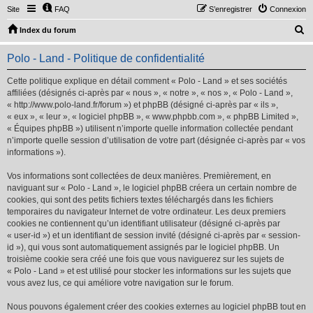
Site
FAQ
S’enregistrer
Connexion
R
Index du forum
e
Polo - Land - Politique de confidentialité
c
h
Cette politique explique en détail comment « Polo - Land » et ses sociétés
affiliées (désignés ci-après par « nous », « notre », « nos », « Polo - Land »,
e
« http://www.polo-land.fr/forum ») et phpBB (désigné ci-après par « ils »,
r
« eux », « leur », « logiciel phpBB », « www.phpbb.com », « phpBB Limited »,
« Équipes phpBB ») utilisent n’importe quelle information collectée pendant
c
n’importe quelle session d’utilisation de votre part (désignée ci-après par « vos
h
informations »).
e
Vos informations sont collectées de deux manières. Premièrement, en
r
naviguant sur « Polo - Land », le logiciel phpBB créera un certain nombre de
cookies, qui sont des petits fichiers textes téléchargés dans les fichiers
temporaires du navigateur Internet de votre ordinateur. Les deux premiers
cookies ne contiennent qu’un identifiant utilisateur (désigné ci-après par
« user-id ») et un identifiant de session invité (désigné ci-après par « session-
id »), qui vous sont automatiquement assignés par le logiciel phpBB. Un
troisième cookie sera créé une fois que vous naviguerez sur les sujets de
« Polo - Land » et est utilisé pour stocker les informations sur les sujets que
vous avez lus, ce qui améliore votre navigation sur le forum.
Nous pouvons également créer des cookies externes au logiciel phpBB tout en