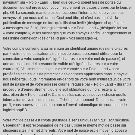
naviguant sur « Polo - Land », bien que ceux-ci soient hors de portée du
document qui est prévu pour couvrir seulement les pages créées par le logiciel
phpBB. La seconde manière est de récupérer l’information que vous nous
envoyez et que nous collectons. Ceci peut être, et n’est pas limité à : la
publication de message en tant qu’utilisateur invité (désignée ci-après par
« messages invités »), l’enregistrement sur « Polo - Land » (désignée ici par
« votre compte ») et les messages que vous envoyez après l’enregistrement et
lors d’une connexion (désignés ici par « vos messages »).
Votre compte contiendra au minimum un identifiant unique (désigné ci-après
par « votre nom d’utilisateur »), un mot de passe personnel utilisé pour la
connexion à votre compte (désigné ci-après par « votre mot de passe »), et
une adresse courriel personnelle valide (désignée ci-après par « votre
courriel »). Vos informations pour votre compte sur « Polo - Land » sont
protégées par les lois de protection des données applicables dans le pays qui
nous héberge. Toute information en-dehors de votre nom d’utilisateur, de votre
mot de passe et de votre adresse courriel requise par « Polo - Land » durant la
procédure d’enregistrement, qu’elle soit obligatoire ou non, reste à la
discrétion de « Polo - Land ». Dans tous les cas, vous pouvez choisir quelle
information de votre compte sera affichée publiquement. De plus, dans votre
profil, vous pouvez souscrire ou non à l’envoi automatique de courriel par le
logiciel phpBB.
Votre mot de passe est crypté (hashage à sens unique) afin qu’il soit sécurisé.
Cependant, il est recommandé de ne pas utiliser le même mot de passe sur
plusieurs sites Internet différents. Votre mot de passe est le moyen d’accès à