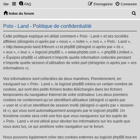
Site
FAQ
S’enregistrer
Connexion
R
Index du forum
e
Polo - Land - Politique de confidentialité
c
h
Cette politique explique en détail comment « Polo - Land » et ses sociétés
affiliées (désignés ci-après par « nous », « notre », « nos », « Polo - Land »,
e
« http://www.polo-land.fr/forum ») et phpBB (désigné ci-après par « ils »,
r
« eux », « leur », « logiciel phpBB », « www.phpbb.com », « phpBB Limited »,
« Équipes phpBB ») utilisent n’importe quelle information collectée pendant
c
n’importe quelle session d’utilisation de votre part (désignée ci-après par « vos
h
informations »).
e
Vos informations sont collectées de deux manières. Premièrement, en
r
naviguant sur « Polo - Land », le logiciel phpBB créera un certain nombre de
cookies, qui sont des petits fichiers textes téléchargés dans les fichiers
temporaires du navigateur Internet de votre ordinateur. Les deux premiers
cookies ne contiennent qu’un identifiant utilisateur (désigné ci-après par
« user-id ») et un identifiant de session invité (désigné ci-après par « session-
id »), qui vous sont automatiquement assignés par le logiciel phpBB. Un
troisième cookie sera créé une fois que vous naviguerez sur les sujets de
« Polo - Land » et est utilisé pour stocker les informations sur les sujets que
vous avez lus, ce qui améliore votre navigation sur le forum.
Nous pouvons également créer des cookies externes au logiciel phpBB tout en