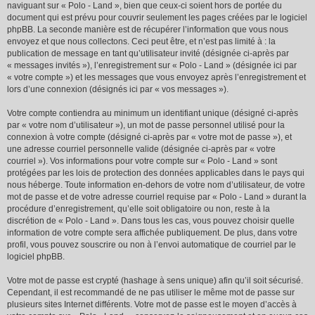
naviguant sur « Polo - Land », bien que ceux-ci soient hors de portée du
document qui est prévu pour couvrir seulement les pages créées par le logiciel
phpBB. La seconde manière est de récupérer l’information que vous nous
envoyez et que nous collectons. Ceci peut être, et n’est pas limité à : la
publication de message en tant qu’utilisateur invité (désignée ci-après par
« messages invités »), l’enregistrement sur « Polo - Land » (désignée ici par
« votre compte ») et les messages que vous envoyez après l’enregistrement et
lors d’une connexion (désignés ici par « vos messages »).
Votre compte contiendra au minimum un identifiant unique (désigné ci-après
par « votre nom d’utilisateur »), un mot de passe personnel utilisé pour la
connexion à votre compte (désigné ci-après par « votre mot de passe »), et
une adresse courriel personnelle valide (désignée ci-après par « votre
courriel »). Vos informations pour votre compte sur « Polo - Land » sont
protégées par les lois de protection des données applicables dans le pays qui
nous héberge. Toute information en-dehors de votre nom d’utilisateur, de votre
mot de passe et de votre adresse courriel requise par « Polo - Land » durant la
procédure d’enregistrement, qu’elle soit obligatoire ou non, reste à la
discrétion de « Polo - Land ». Dans tous les cas, vous pouvez choisir quelle
information de votre compte sera affichée publiquement. De plus, dans votre
profil, vous pouvez souscrire ou non à l’envoi automatique de courriel par le
logiciel phpBB.
Votre mot de passe est crypté (hashage à sens unique) afin qu’il soit sécurisé.
Cependant, il est recommandé de ne pas utiliser le même mot de passe sur
plusieurs sites Internet différents. Votre mot de passe est le moyen d’accès à