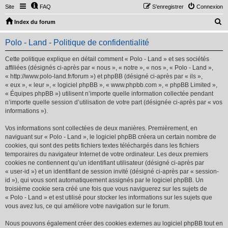
Site
FAQ
S’enregistrer
Connexion
R
Index du forum
e
Polo - Land - Politique de confidentialité
c
h
Cette politique explique en détail comment « Polo - Land » et ses sociétés
affiliées (désignés ci-après par « nous », « notre », « nos », « Polo - Land »,
e
« http://www.polo-land.fr/forum ») et phpBB (désigné ci-après par « ils »,
r
« eux », « leur », « logiciel phpBB », « www.phpbb.com », « phpBB Limited »,
« Équipes phpBB ») utilisent n’importe quelle information collectée pendant
c
n’importe quelle session d’utilisation de votre part (désignée ci-après par « vos
h
informations »).
e
Vos informations sont collectées de deux manières. Premièrement, en
r
naviguant sur « Polo - Land », le logiciel phpBB créera un certain nombre de
cookies, qui sont des petits fichiers textes téléchargés dans les fichiers
temporaires du navigateur Internet de votre ordinateur. Les deux premiers
cookies ne contiennent qu’un identifiant utilisateur (désigné ci-après par
« user-id ») et un identifiant de session invité (désigné ci-après par « session-
id »), qui vous sont automatiquement assignés par le logiciel phpBB. Un
troisième cookie sera créé une fois que vous naviguerez sur les sujets de
« Polo - Land » et est utilisé pour stocker les informations sur les sujets que
vous avez lus, ce qui améliore votre navigation sur le forum.
Nous pouvons également créer des cookies externes au logiciel phpBB tout en