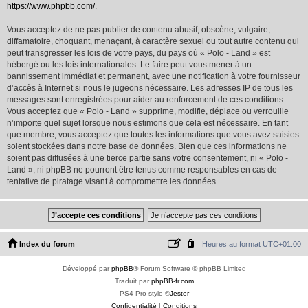
https://www.phpbb.com/
.
Vous acceptez de ne pas publier de contenu abusif, obscène, vulgaire,
diffamatoire, choquant, menaçant, à caractère sexuel ou tout autre contenu qui
peut transgresser les lois de votre pays, du pays où « Polo - Land » est
hébergé ou les lois internationales. Le faire peut vous mener à un
bannissement immédiat et permanent, avec une notification à votre fournisseur
d’accès à Internet si nous le jugeons nécessaire. Les adresses IP de tous les
messages sont enregistrées pour aider au renforcement de ces conditions.
Vous acceptez que « Polo - Land » supprime, modifie, déplace ou verrouille
n’importe quel sujet lorsque nous estimons que cela est nécessaire. En tant
que membre, vous acceptez que toutes les informations que vous avez saisies
soient stockées dans notre base de données. Bien que ces informations ne
soient pas diffusées à une tierce partie sans votre consentement, ni « Polo -
Land », ni phpBB ne pourront être tenus comme responsables en cas de
tentative de piratage visant à compromettre les données.
Index du forum
Heures au format
UTC+01:00
Développé par
phpBB
® Forum Software © phpBB Limited
Traduit par
phpBB-fr.com
PS4 Pro style ©
Jester
Confidentialité
|
Conditions