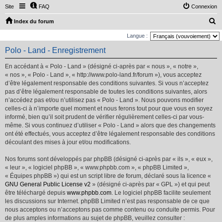
Site
FAQ
Connexion
R
Index du forum
e
Langue :
c
Polo - Land - Enregistrement
h
En accédant à « Polo - Land » (désigné ci-après par « nous », « notre »,
e
« nos », « Polo - Land », « http://www.polo-land.fr/forum »), vous acceptez
r
d’être légalement responsable des conditions suivantes. Si vous n’acceptez
pas d’être légalement responsable de toutes les conditions suivantes, alors
c
n’accédez pas et/ou n’utilisez pas « Polo - Land ». Nous pouvons modifier
h
celles-ci à n’importe quel moment et nous ferons tout pour que vous en soyez
e
informé, bien qu’il soit prudent de vérifier régulièrement celles-ci par vous-
même. Si vous continuez d’utiliser « Polo - Land » alors que des changements
r
ont été effectués, vous acceptez d’être légalement responsable des conditions
découlant des mises à jour et/ou modifications.
Nos forums sont développés par phpBB (désigné ci-après par « ils », « eux »,
« leur », « logiciel phpBB », « www.phpbb.com », « phpBB Limited »,
« Équipes phpBB ») qui est un script libre de forum, déclaré sous la licence «
GNU General Public License v2
» (désigné ci-après par « GPL ») et qui peut
être téléchargé depuis
www.phpbb.com
. Le logiciel phpBB facilite seulement
les discussions sur Internet. phpBB Limited n’est pas responsable de ce que
nous acceptons ou n’acceptons pas comme contenu ou conduite permis. Pour
de plus amples informations au sujet de phpBB, veuillez consulter :