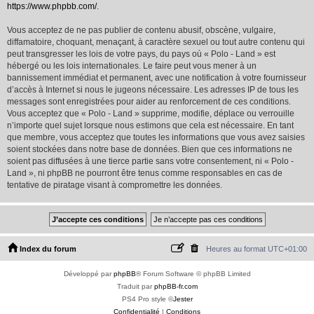
https://www.phpbb.com/
.
Vous acceptez de ne pas publier de contenu abusif, obscène, vulgaire,
diffamatoire, choquant, menaçant, à caractère sexuel ou tout autre contenu qui
peut transgresser les lois de votre pays, du pays où « Polo - Land » est
hébergé ou les lois internationales. Le faire peut vous mener à un
bannissement immédiat et permanent, avec une notification à votre fournisseur
d’accès à Internet si nous le jugeons nécessaire. Les adresses IP de tous les
messages sont enregistrées pour aider au renforcement de ces conditions.
Vous acceptez que « Polo - Land » supprime, modifie, déplace ou verrouille
n’importe quel sujet lorsque nous estimons que cela est nécessaire. En tant
que membre, vous acceptez que toutes les informations que vous avez saisies
soient stockées dans notre base de données. Bien que ces informations ne
soient pas diffusées à une tierce partie sans votre consentement, ni « Polo -
Land », ni phpBB ne pourront être tenus comme responsables en cas de
tentative de piratage visant à compromettre les données.
Index du forum
Heures au format
UTC+01:00
Développé par
phpBB
® Forum Software © phpBB Limited
Traduit par
phpBB-fr.com
PS4 Pro style ©
Jester
Confidentialité
|
Conditions