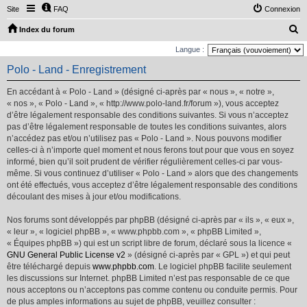
Site
FAQ
Connexion
R
Index du forum
e
Langue :
c
Polo - Land - Enregistrement
h
En accédant à « Polo - Land » (désigné ci-après par « nous », « notre »,
e
« nos », « Polo - Land », « http://www.polo-land.fr/forum »), vous acceptez
r
d’être légalement responsable des conditions suivantes. Si vous n’acceptez
pas d’être légalement responsable de toutes les conditions suivantes, alors
c
n’accédez pas et/ou n’utilisez pas « Polo - Land ». Nous pouvons modifier
h
celles-ci à n’importe quel moment et nous ferons tout pour que vous en soyez
e
informé, bien qu’il soit prudent de vérifier régulièrement celles-ci par vous-
même. Si vous continuez d’utiliser « Polo - Land » alors que des changements
r
ont été effectués, vous acceptez d’être légalement responsable des conditions
découlant des mises à jour et/ou modifications.
Nos forums sont développés par phpBB (désigné ci-après par « ils », « eux »,
« leur », « logiciel phpBB », « www.phpbb.com », « phpBB Limited »,
« Équipes phpBB ») qui est un script libre de forum, déclaré sous la licence «
GNU General Public License v2
» (désigné ci-après par « GPL ») et qui peut
être téléchargé depuis
www.phpbb.com
. Le logiciel phpBB facilite seulement
les discussions sur Internet. phpBB Limited n’est pas responsable de ce que
nous acceptons ou n’acceptons pas comme contenu ou conduite permis. Pour
de plus amples informations au sujet de phpBB, veuillez consulter :