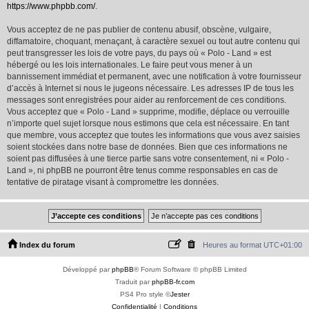
https://www.phpbb.com/
.
Vous acceptez de ne pas publier de contenu abusif, obscène, vulgaire,
diffamatoire, choquant, menaçant, à caractère sexuel ou tout autre contenu qui
peut transgresser les lois de votre pays, du pays où « Polo - Land » est
hébergé ou les lois internationales. Le faire peut vous mener à un
bannissement immédiat et permanent, avec une notification à votre fournisseur
d’accès à Internet si nous le jugeons nécessaire. Les adresses IP de tous les
messages sont enregistrées pour aider au renforcement de ces conditions.
Vous acceptez que « Polo - Land » supprime, modifie, déplace ou verrouille
n’importe quel sujet lorsque nous estimons que cela est nécessaire. En tant
que membre, vous acceptez que toutes les informations que vous avez saisies
soient stockées dans notre base de données. Bien que ces informations ne
soient pas diffusées à une tierce partie sans votre consentement, ni « Polo -
Land », ni phpBB ne pourront être tenus comme responsables en cas de
tentative de piratage visant à compromettre les données.
Index du forum
Heures au format
UTC+01:00
Développé par
phpBB
® Forum Software © phpBB Limited
Traduit par
phpBB-fr.com
PS4 Pro style ©
Jester
Confidentialité
|
Conditions