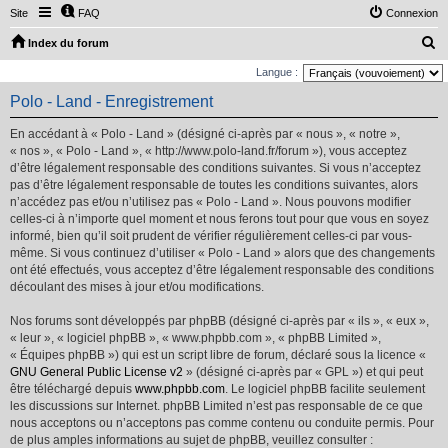
Site
FAQ
Connexion
R
Index du forum
e
Langue :
c
Polo - Land - Enregistrement
h
En accédant à « Polo - Land » (désigné ci-après par « nous », « notre »,
e
« nos », « Polo - Land », « http://www.polo-land.fr/forum »), vous acceptez
r
d’être légalement responsable des conditions suivantes. Si vous n’acceptez
pas d’être légalement responsable de toutes les conditions suivantes, alors
c
n’accédez pas et/ou n’utilisez pas « Polo - Land ». Nous pouvons modifier
h
celles-ci à n’importe quel moment et nous ferons tout pour que vous en soyez
e
informé, bien qu’il soit prudent de vérifier régulièrement celles-ci par vous-
même. Si vous continuez d’utiliser « Polo - Land » alors que des changements
r
ont été effectués, vous acceptez d’être légalement responsable des conditions
découlant des mises à jour et/ou modifications.
Nos forums sont développés par phpBB (désigné ci-après par « ils », « eux »,
« leur », « logiciel phpBB », « www.phpbb.com », « phpBB Limited »,
« Équipes phpBB ») qui est un script libre de forum, déclaré sous la licence «
GNU General Public License v2
» (désigné ci-après par « GPL ») et qui peut
être téléchargé depuis
www.phpbb.com
. Le logiciel phpBB facilite seulement
les discussions sur Internet. phpBB Limited n’est pas responsable de ce que
nous acceptons ou n’acceptons pas comme contenu ou conduite permis. Pour
de plus amples informations au sujet de phpBB, veuillez consulter :