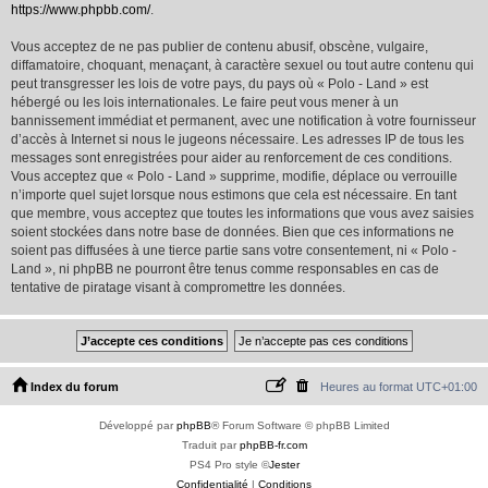
https://www.phpbb.com/
.
Vous acceptez de ne pas publier de contenu abusif, obscène, vulgaire,
diffamatoire, choquant, menaçant, à caractère sexuel ou tout autre contenu qui
peut transgresser les lois de votre pays, du pays où « Polo - Land » est
hébergé ou les lois internationales. Le faire peut vous mener à un
bannissement immédiat et permanent, avec une notification à votre fournisseur
d’accès à Internet si nous le jugeons nécessaire. Les adresses IP de tous les
messages sont enregistrées pour aider au renforcement de ces conditions.
Vous acceptez que « Polo - Land » supprime, modifie, déplace ou verrouille
n’importe quel sujet lorsque nous estimons que cela est nécessaire. En tant
que membre, vous acceptez que toutes les informations que vous avez saisies
soient stockées dans notre base de données. Bien que ces informations ne
soient pas diffusées à une tierce partie sans votre consentement, ni « Polo -
Land », ni phpBB ne pourront être tenus comme responsables en cas de
tentative de piratage visant à compromettre les données.
Index du forum
Heures au format
UTC+01:00
Développé par
phpBB
® Forum Software © phpBB Limited
Traduit par
phpBB-fr.com
PS4 Pro style ©
Jester
Confidentialité
|
Conditions