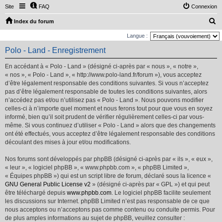
Site
FAQ
Connexion
R
Index du forum
e
Langue :
c
Polo - Land - Enregistrement
h
En accédant à « Polo - Land » (désigné ci-après par « nous », « notre »,
e
« nos », « Polo - Land », « http://www.polo-land.fr/forum »), vous acceptez
r
d’être légalement responsable des conditions suivantes. Si vous n’acceptez
pas d’être légalement responsable de toutes les conditions suivantes, alors
c
n’accédez pas et/ou n’utilisez pas « Polo - Land ». Nous pouvons modifier
h
celles-ci à n’importe quel moment et nous ferons tout pour que vous en soyez
e
informé, bien qu’il soit prudent de vérifier régulièrement celles-ci par vous-
même. Si vous continuez d’utiliser « Polo - Land » alors que des changements
r
ont été effectués, vous acceptez d’être légalement responsable des conditions
découlant des mises à jour et/ou modifications.
Nos forums sont développés par phpBB (désigné ci-après par « ils », « eux »,
« leur », « logiciel phpBB », « www.phpbb.com », « phpBB Limited »,
« Équipes phpBB ») qui est un script libre de forum, déclaré sous la licence «
GNU General Public License v2
» (désigné ci-après par « GPL ») et qui peut
être téléchargé depuis
www.phpbb.com
. Le logiciel phpBB facilite seulement
les discussions sur Internet. phpBB Limited n’est pas responsable de ce que
nous acceptons ou n’acceptons pas comme contenu ou conduite permis. Pour
de plus amples informations au sujet de phpBB, veuillez consulter :