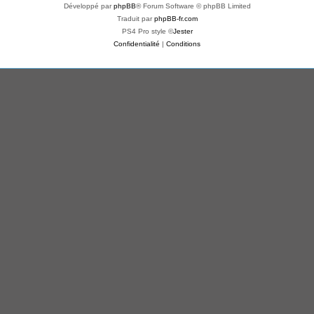
Développé par
phpBB
® Forum Software © phpBB Limited
Traduit par
phpBB-fr.com
PS4 Pro style ©
Jester
Confidentialité
|
Conditions