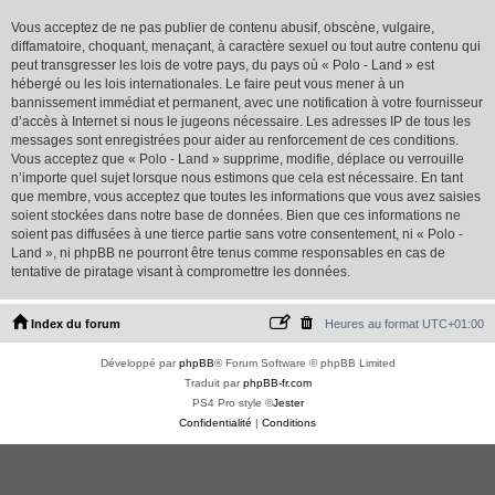
Vous acceptez de ne pas publier de contenu abusif, obscène, vulgaire,
diffamatoire, choquant, menaçant, à caractère sexuel ou tout autre contenu qui
peut transgresser les lois de votre pays, du pays où « Polo - Land » est
hébergé ou les lois internationales. Le faire peut vous mener à un
bannissement immédiat et permanent, avec une notification à votre fournisseur
d’accès à Internet si nous le jugeons nécessaire. Les adresses IP de tous les
messages sont enregistrées pour aider au renforcement de ces conditions.
Vous acceptez que « Polo - Land » supprime, modifie, déplace ou verrouille
n’importe quel sujet lorsque nous estimons que cela est nécessaire. En tant
que membre, vous acceptez que toutes les informations que vous avez saisies
soient stockées dans notre base de données. Bien que ces informations ne
soient pas diffusées à une tierce partie sans votre consentement, ni « Polo -
Land », ni phpBB ne pourront être tenus comme responsables en cas de
tentative de piratage visant à compromettre les données.
Index du forum
Heures au format
UTC+01:00
Développé par
phpBB
® Forum Software © phpBB Limited
Traduit par
phpBB-fr.com
PS4 Pro style ©
Jester
Confidentialité
|
Conditions