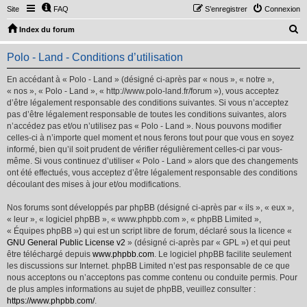
Site
FAQ
S’enregistrer
Connexion
R
Index du forum
e
Polo - Land - Conditions d’utilisation
c
h
En accédant à « Polo - Land » (désigné ci-après par « nous », « notre »,
« nos », « Polo - Land », « http://www.polo-land.fr/forum »), vous acceptez
e
d’être légalement responsable des conditions suivantes. Si vous n’acceptez
r
pas d’être légalement responsable de toutes les conditions suivantes, alors
n’accédez pas et/ou n’utilisez pas « Polo - Land ». Nous pouvons modifier
c
celles-ci à n’importe quel moment et nous ferons tout pour que vous en soyez
h
informé, bien qu’il soit prudent de vérifier régulièrement celles-ci par vous-
même. Si vous continuez d’utiliser « Polo - Land » alors que des changements
e
ont été effectués, vous acceptez d’être légalement responsable des conditions
r
découlant des mises à jour et/ou modifications.
Nos forums sont développés par phpBB (désigné ci-après par « ils », « eux »,
« leur », « logiciel phpBB », « www.phpbb.com », « phpBB Limited »,
« Équipes phpBB ») qui est un script libre de forum, déclaré sous la licence «
GNU General Public License v2
» (désigné ci-après par « GPL ») et qui peut
être téléchargé depuis
www.phpbb.com
. Le logiciel phpBB facilite seulement
les discussions sur Internet. phpBB Limited n’est pas responsable de ce que
nous acceptons ou n’acceptons pas comme contenu ou conduite permis. Pour
de plus amples informations au sujet de phpBB, veuillez consulter :
https://www.phpbb.com/
.