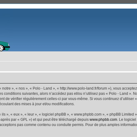
 notre », « nos », « Polo - Land », « http://www.polo-land.fr/forum »), vous accept
s conditions suivantes, alors n’accédez pas et/ou n’utilisez pas « Polo - Land ». 
dent de vérifier régulièrement celles-ci par vous-même. Si vous continuez d’utiliser
coulant des mises à jour et/ou modifications.
ls », « eux », « leur », « logiciel phpBB », « www.phpbb.com », « phpBB Limited »,
-après par « GPL ») et qui peut être téléchargé depuis
www.phpbb.com
. Le logicie
acceptons pas comme contenu ou conduite permis. Pour de plus amples informations