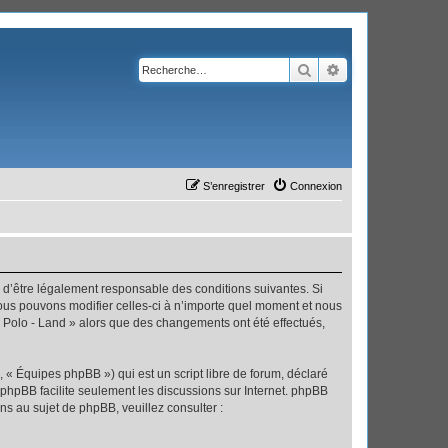
Rechercher
Recherche avanc
S’enregistrer
Connexion
ez d’être légalement responsable des conditions suivantes. Si
Nous pouvons modifier celles-ci à n’importe quel moment et nous
 « Polo - Land » alors que des changements ont été effectués,
 « Équipes phpBB ») qui est un script libre de forum, déclaré
l phpBB facilite seulement les discussions sur Internet. phpBB
 au sujet de phpBB, veuillez consulter :