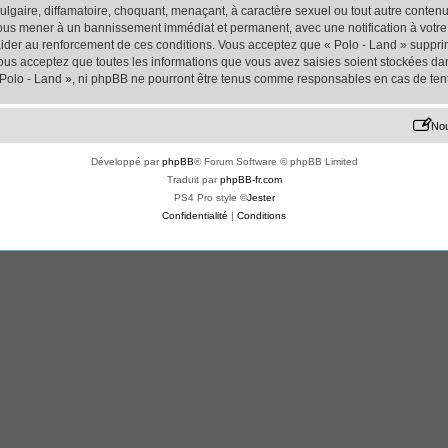
lgaire, diffamatoire, choquant, menaçant, à caractère sexuel ou tout autre contenu 
 vous mener à un bannissement immédiat et permanent, avec une notification à votre 
der au renforcement de ces conditions. Vous acceptez que « Polo - Land » supprime
us acceptez que toutes les informations que vous avez saisies soient stockées da
« Polo - Land », ni phpBB ne pourront être tenus comme responsables en cas de ten
Nou
Développé par
phpBB
® Forum Software © phpBB Limited
Traduit par
phpBB-fr.com
PS4 Pro style ©
Jester
Confidentialité
|
Conditions