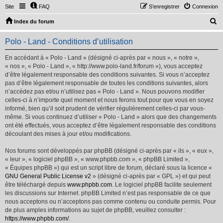
Site
FAQ
S’enregistrer
Connexion
R
Index du forum
e
Polo - Land - Conditions d’utilisation
c
h
En accédant à « Polo - Land » (désigné ci-après par « nous », « notre »,
« nos », « Polo - Land », « http://www.polo-land.fr/forum »), vous acceptez
e
d’être légalement responsable des conditions suivantes. Si vous n’acceptez
r
pas d’être légalement responsable de toutes les conditions suivantes, alors
n’accédez pas et/ou n’utilisez pas « Polo - Land ». Nous pouvons modifier
c
celles-ci à n’importe quel moment et nous ferons tout pour que vous en soyez
h
informé, bien qu’il soit prudent de vérifier régulièrement celles-ci par vous-
même. Si vous continuez d’utiliser « Polo - Land » alors que des changements
e
ont été effectués, vous acceptez d’être légalement responsable des conditions
r
découlant des mises à jour et/ou modifications.
Nos forums sont développés par phpBB (désigné ci-après par « ils », « eux »,
« leur », « logiciel phpBB », « www.phpbb.com », « phpBB Limited »,
« Équipes phpBB ») qui est un script libre de forum, déclaré sous la licence «
GNU General Public License v2
» (désigné ci-après par « GPL ») et qui peut
être téléchargé depuis
www.phpbb.com
. Le logiciel phpBB facilite seulement
les discussions sur Internet. phpBB Limited n’est pas responsable de ce que
nous acceptons ou n’acceptons pas comme contenu ou conduite permis. Pour
de plus amples informations au sujet de phpBB, veuillez consulter :
https://www.phpbb.com/
.