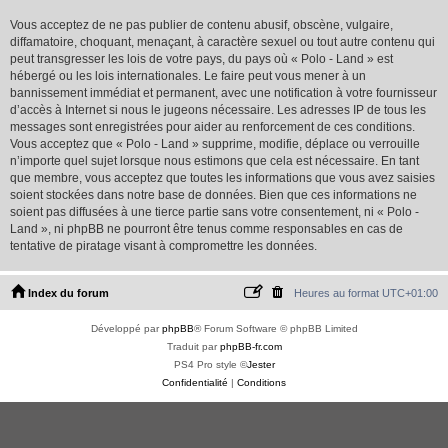
Vous acceptez de ne pas publier de contenu abusif, obscène, vulgaire,
diffamatoire, choquant, menaçant, à caractère sexuel ou tout autre contenu qui
peut transgresser les lois de votre pays, du pays où « Polo - Land » est
hébergé ou les lois internationales. Le faire peut vous mener à un
bannissement immédiat et permanent, avec une notification à votre fournisseur
d’accès à Internet si nous le jugeons nécessaire. Les adresses IP de tous les
messages sont enregistrées pour aider au renforcement de ces conditions.
Vous acceptez que « Polo - Land » supprime, modifie, déplace ou verrouille
n’importe quel sujet lorsque nous estimons que cela est nécessaire. En tant
que membre, vous acceptez que toutes les informations que vous avez saisies
soient stockées dans notre base de données. Bien que ces informations ne
soient pas diffusées à une tierce partie sans votre consentement, ni « Polo -
Land », ni phpBB ne pourront être tenus comme responsables en cas de
tentative de piratage visant à compromettre les données.
Index du forum
Heures au format
UTC+01:00
Développé par
phpBB
® Forum Software © phpBB Limited
Traduit par
phpBB-fr.com
PS4 Pro style ©
Jester
Confidentialité
|
Conditions