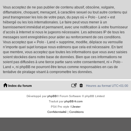
Vous acceptez de ne pas publier de contenu abusif, obscène, vulgaire,
diffamatoire, choquant, menaçant, à caractère sexuel ou tout autre contenu qui
peut transgresser les lois de votre pays, du pays où « Polo - Land » est
hébergé ou les lois internationales. Le faire peut vous mener à un
bannissement immédiat et permanent, avec une notification à votre fournisseur
d’accès à Internet si nous le jugeons nécessaire. Les adresses IP de tous les
messages sont enregistrées pour aider au renforcement de ces conditions.
Vous acceptez que « Polo - Land » supprime, modifie, déplace ou verrouille
n’importe quel sujet lorsque nous estimons que cela est nécessaire. En tant
que membre, vous acceptez que toutes les informations que vous avez saisies
soient stockées dans notre base de données. Bien que ces informations ne
soient pas diffusées à une tierce partie sans votre consentement, ni « Polo -
Land », ni phpBB ne pourront être tenus comme responsables en cas de
tentative de piratage visant à compromettre les données.
Index du forum
Heures au format
UTC+01:00
Développé par
phpBB
® Forum Software © phpBB Limited
Traduit par
phpBB-fr.com
PS4 Pro style ©
Jester
Confidentialité
|
Conditions