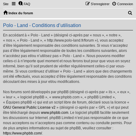
Site
FAQ
S’enregistrer
Connexion
R
Index du forum
e
Polo - Land - Conditions d’utilisation
c
h
En accédant à « Polo - Land » (désigné ci-après par « nous », « notre »,
« nos », « Polo - Land », « http://www.polo-land.fr/forum »), vous acceptez
e
d’être légalement responsable des conditions suivantes. Si vous n’acceptez
r
pas d’être légalement responsable de toutes les conditions suivantes, alors
n’accédez pas et/ou n’utilisez pas « Polo - Land ». Nous pouvons modifier
c
celles-ci à n’importe quel moment et nous ferons tout pour que vous en soyez
h
informé, bien qu’il soit prudent de vérifier régulièrement celles-ci par vous-
même. Si vous continuez d’utiliser « Polo - Land » alors que des changements
e
ont été effectués, vous acceptez d’être légalement responsable des conditions
r
découlant des mises à jour et/ou modifications.
Nos forums sont développés par phpBB (désigné ci-après par « ils », « eux »,
« leur », « logiciel phpBB », « www.phpbb.com », « phpBB Limited »,
« Équipes phpBB ») qui est un script libre de forum, déclaré sous la licence «
GNU General Public License v2
» (désigné ci-après par « GPL ») et qui peut
être téléchargé depuis
www.phpbb.com
. Le logiciel phpBB facilite seulement
les discussions sur Internet. phpBB Limited n’est pas responsable de ce que
nous acceptons ou n’acceptons pas comme contenu ou conduite permis. Pour
de plus amples informations au sujet de phpBB, veuillez consulter :
https://www.phpbb.com/
.