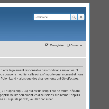
Rechercher
Recherche avanc
S’enregistrer
Connexion
ez d’être légalement responsable des conditions suivantes. Si
Nous pouvons modifier celles-ci à n’importe quel moment et nous
 « Polo - Land » alors que des changements ont été effectués,
 « Équipes phpBB ») qui est un script libre de forum, déclaré
l phpBB facilite seulement les discussions sur Internet. phpBB
 au sujet de phpBB, veuillez consulter :