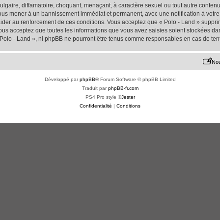
lgaire, diffamatoire, choquant, menaçant, à caractère sexuel ou tout autre contenu 
 vous mener à un bannissement immédiat et permanent, avec une notification à votre 
der au renforcement de ces conditions. Vous acceptez que « Polo - Land » supprime
us acceptez que toutes les informations que vous avez saisies soient stockées da
« Polo - Land », ni phpBB ne pourront être tenus comme responsables en cas de ten
Nou
Développé par
phpBB
® Forum Software © phpBB Limited
Traduit par
phpBB-fr.com
PS4 Pro style ©
Jester
Confidentialité
|
Conditions