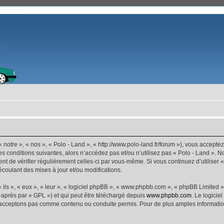
 notre », « nos », « Polo - Land », « http://www.polo-land.fr/forum »), vous accept
s conditions suivantes, alors n’accédez pas et/ou n’utilisez pas « Polo - Land ». 
dent de vérifier régulièrement celles-ci par vous-même. Si vous continuez d’utiliser
coulant des mises à jour et/ou modifications.
ls », « eux », « leur », « logiciel phpBB », « www.phpbb.com », « phpBB Limited »,
-après par « GPL ») et qui peut être téléchargé depuis
www.phpbb.com
. Le logicie
acceptons pas comme contenu ou conduite permis. Pour de plus amples informations