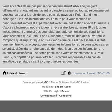
Vous acceptez de ne pas publier de contenu abusif, obscène, vulgaire,
diffamatoire, choquant, menaçant, à caractère sexuel ou tout autre contenu qui
peut transgresser les lois de votre pays, du pays où « Polo - Land » est
hébergé ou les lois internationales. Le faire peut vous mener à un
bannissement immédiat et permanent, avec une notification à votre fournisseur
d’accès à Internet si nous le jugeons nécessaire. Les adresses IP de tous les
messages sont enregistrées pour aider au renforcement de ces conditions.
Vous acceptez que « Polo - Land » supprime, modifie, déplace ou verrouille
n’importe quel sujet lorsque nous estimons que cela est nécessaire. En tant
que membre, vous acceptez que toutes les informations que vous avez saisies
soient stockées dans notre base de données. Bien que ces informations ne
soient pas diffusées à une tierce partie sans votre consentement, ni « Polo -
Land », ni phpBB ne pourront être tenus comme responsables en cas de
tentative de piratage visant à compromettre les données.
Index du forum
Heures au format
UTC+01:00
Développé par
phpBB
® Forum Software © phpBB Limited
Traduit par
phpBB-fr.com
PS4 Pro style ©
Jester
Confidentialité
|
Conditions