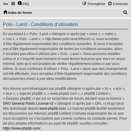
Site
FAQ
S’enregistrer
Connexion
R
Index du forum
e
Polo - Land - Conditions d’utilisation
c
h
En accédant à « Polo - Land » (désigné ci-après par « nous », « notre »,
« nos », « Polo - Land », « http://www.polo-land.fr/forum »), vous acceptez
e
d’être légalement responsable des conditions suivantes. Si vous n’acceptez
r
pas d’être légalement responsable de toutes les conditions suivantes, alors
n’accédez pas et/ou n’utilisez pas « Polo - Land ». Nous pouvons modifier
c
celles-ci à n’importe quel moment et nous ferons tout pour que vous en soyez
h
informé, bien qu’il soit prudent de vérifier régulièrement celles-ci par vous-
même. Si vous continuez d’utiliser « Polo - Land » alors que des changements
e
ont été effectués, vous acceptez d’être légalement responsable des conditions
r
découlant des mises à jour et/ou modifications.
Nos forums sont développés par phpBB (désigné ci-après par « ils », « eux »,
« leur », « logiciel phpBB », « www.phpbb.com », « phpBB Limited »,
« Équipes phpBB ») qui est un script libre de forum, déclaré sous la licence «
GNU General Public License v2
» (désigné ci-après par « GPL ») et qui peut
être téléchargé depuis
www.phpbb.com
. Le logiciel phpBB facilite seulement
les discussions sur Internet. phpBB Limited n’est pas responsable de ce que
nous acceptons ou n’acceptons pas comme contenu ou conduite permis. Pour
de plus amples informations au sujet de phpBB, veuillez consulter :
https://www.phpbb.com/
.