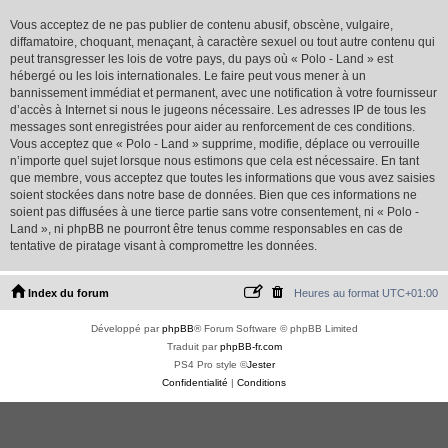
Vous acceptez de ne pas publier de contenu abusif, obscène, vulgaire,
diffamatoire, choquant, menaçant, à caractère sexuel ou tout autre contenu qui
peut transgresser les lois de votre pays, du pays où « Polo - Land » est
hébergé ou les lois internationales. Le faire peut vous mener à un
bannissement immédiat et permanent, avec une notification à votre fournisseur
d’accès à Internet si nous le jugeons nécessaire. Les adresses IP de tous les
messages sont enregistrées pour aider au renforcement de ces conditions.
Vous acceptez que « Polo - Land » supprime, modifie, déplace ou verrouille
n’importe quel sujet lorsque nous estimons que cela est nécessaire. En tant
que membre, vous acceptez que toutes les informations que vous avez saisies
soient stockées dans notre base de données. Bien que ces informations ne
soient pas diffusées à une tierce partie sans votre consentement, ni « Polo -
Land », ni phpBB ne pourront être tenus comme responsables en cas de
tentative de piratage visant à compromettre les données.
Index du forum
Heures au format
UTC+01:00
Développé par
phpBB
® Forum Software © phpBB Limited
Traduit par
phpBB-fr.com
PS4 Pro style ©
Jester
Confidentialité
|
Conditions