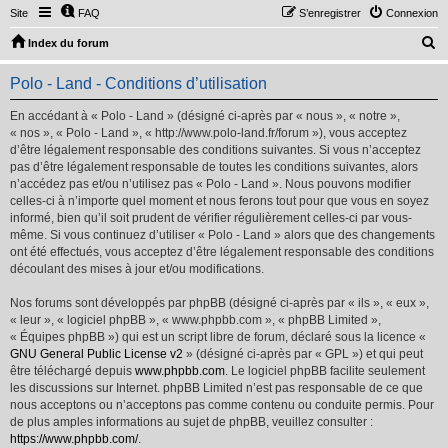
Site
FAQ
S’enregistrer
Connexion
R
Index du forum
e
Polo - Land - Conditions d’utilisation
c
h
En accédant à « Polo - Land » (désigné ci-après par « nous », « notre »,
« nos », « Polo - Land », « http://www.polo-land.fr/forum »), vous acceptez
e
d’être légalement responsable des conditions suivantes. Si vous n’acceptez
r
pas d’être légalement responsable de toutes les conditions suivantes, alors
n’accédez pas et/ou n’utilisez pas « Polo - Land ». Nous pouvons modifier
c
celles-ci à n’importe quel moment et nous ferons tout pour que vous en soyez
h
informé, bien qu’il soit prudent de vérifier régulièrement celles-ci par vous-
même. Si vous continuez d’utiliser « Polo - Land » alors que des changements
e
ont été effectués, vous acceptez d’être légalement responsable des conditions
r
découlant des mises à jour et/ou modifications.
Nos forums sont développés par phpBB (désigné ci-après par « ils », « eux »,
« leur », « logiciel phpBB », « www.phpbb.com », « phpBB Limited »,
« Équipes phpBB ») qui est un script libre de forum, déclaré sous la licence «
GNU General Public License v2
» (désigné ci-après par « GPL ») et qui peut
être téléchargé depuis
www.phpbb.com
. Le logiciel phpBB facilite seulement
les discussions sur Internet. phpBB Limited n’est pas responsable de ce que
nous acceptons ou n’acceptons pas comme contenu ou conduite permis. Pour
de plus amples informations au sujet de phpBB, veuillez consulter :
https://www.phpbb.com/
.