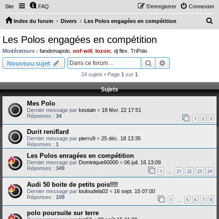
Site
FAQ
S’enregistrer
Connexion
R
Index du forum
Divers
Les Polos engagées en compétition
e
Les Polos engagées en compétition
c
Modérateurs :
fandemapolo
,
oof-will
,
lozoic
,
dj flex
,
TriPolo
h
Rechercher
Recherche avanc
Nouveau sujet
e
24 sujets • Page
1
sur
1
r
Sujets
c
Mes Polo
h
Dernier message par
keutain
«
18 févr. 22 17:51
e
Réponses :
34
1
2
3
r
Durit reniflard
Dernier message par
pierru9
«
25 déc. 18 13:35
Réponses :
1
Les Polos enragées en compétition
Dernier message par
Dominique60000
«
06 juil. 16 13:09
Réponses :
349
1
21
22
23
24
…
Audi 50 boite de petits pois!!!!
Dernier message par
louloudela02
«
16 sept. 15 07:00
Réponses :
109
1
5
6
7
8
…
polo poursuite sur terre