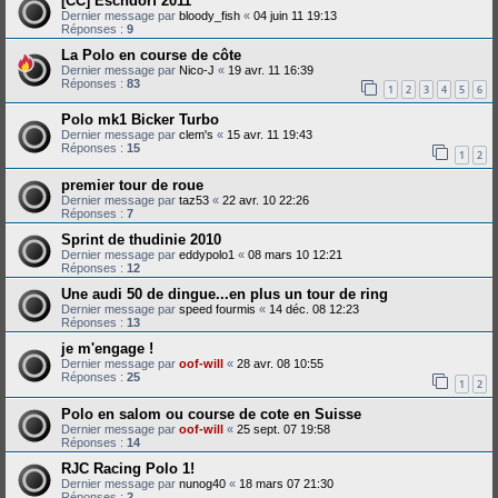
[CC] Eschdorf 2011
Dernier message par
bloody_fish
«
04 juin 11 19:13
Réponses :
9
La Polo en course de côte
Dernier message par
Nico-J
«
19 avr. 11 16:39
Réponses :
83
1
2
3
4
5
6
Polo mk1 Bicker Turbo
Dernier message par
clem's
«
15 avr. 11 19:43
Réponses :
15
1
2
premier tour de roue
Dernier message par
taz53
«
22 avr. 10 22:26
Réponses :
7
Sprint de thudinie 2010
Dernier message par
eddypolo1
«
08 mars 10 12:21
Réponses :
12
Une audi 50 de dingue...en plus un tour de ring
Dernier message par
speed fourmis
«
14 déc. 08 12:23
Réponses :
13
je m'engage !
Dernier message par
oof-will
«
28 avr. 08 10:55
Réponses :
25
1
2
Polo en salom ou course de cote en Suisse
Dernier message par
oof-will
«
25 sept. 07 19:58
Réponses :
14
RJC Racing Polo 1!
Dernier message par
nunog40
«
18 mars 07 21:30
Réponses :
2