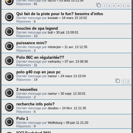
Dernier message par
taz53
«
03 août 15 21:08
Réponses :
81
1
2
3
4
5
6
Qui fait de la piste pour le fun? besoins d'infos
Dernier message par
keutain
«
18 mars 15 10:02
Réponses :
6
boucles de spa legend
Dernier message par
bull
«
30 juil. 13 09:01
Réponses :
13
puissance mini?
Dernier message par
misterjoe
«
11 avr. 13 12:35
Réponses :
2
Polo 86C en régularitée??
Dernier message par
vwfranky
«
07 avr. 13 08:36
Réponses :
11
polo g40 cup en jeux pc
Dernier message par
namur
«
24 mars 13 15:04
Réponses :
19
1
2
2 nouvelles
Dernier message par
namur
«
30 sept. 12 20:01
Réponses :
2
recherche info polo?
Dernier message par
doudou
«
24 févr. 12 21:35
Réponses :
6
Polo 1
Dernier message par
Wolfsburg
«
08 juin 11 21:20
Réponses :
9