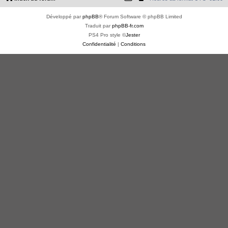
Développé par
phpBB
® Forum Software © phpBB Limited
Traduit par
phpBB-fr.com
PS4 Pro style ©
Jester
Confidentialité
|
Conditions