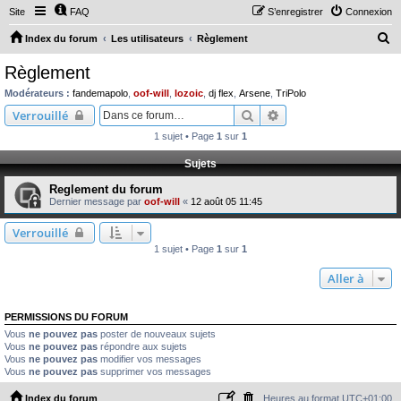
Site
FAQ
S’enregistrer
Connexion
R
Index du forum
Les utilisateurs
Règlement
e
Règlement
c
Modérateurs :
fandemapolo
,
oof-will
,
lozoic
,
dj flex
,
Arsene
,
TriPolo
h
Rechercher
Recherche avancée
Verrouillé
e
1 sujet • Page
1
sur
1
r
Sujets
c
Reglement du forum
h
Dernier message par
oof-will
«
12 août 05 11:45
e
Verrouillé
r
1 sujet • Page
1
sur
1
Aller à
PERMISSIONS DU FORUM
Vous
ne pouvez pas
poster de nouveaux sujets
Vous
ne pouvez pas
répondre aux sujets
Vous
ne pouvez pas
modifier vos messages
Vous
ne pouvez pas
supprimer vos messages
Index du forum
Heures au format
UTC+01:00