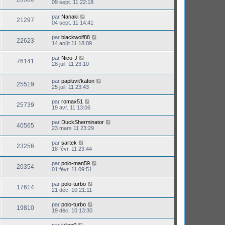
09 sept. 11 22:18
par
Nanaki
21297
04 sept. 11 14:41
par
blackwolf88
22623
14 août 11 18:09
par
Nico-J
76141
28 juil. 11 23:10
par
papluvit'kafon
25519
25 juil. 11 23:43
par
romax51
25739
19 avr. 11 13:06
par
DuckSherminator
40565
23 mars 11 23:29
par
sartek
23256
18 févr. 11 23:44
par
polo-man59
20354
01 févr. 11 09:51
par
polo-turbo
17614
21 déc. 10 21:11
par
polo-turbo
19810
19 déc. 10 13:30