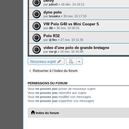
Derby
par
julioo0
»
18 déc. 10 19:21
dyno polo
par
bouiaka
»
30 nov. 10 17:33
VW Polo G40 vs Mini Cooper S
par
dlb
»
30 nov. 10 00:31
Polo R32
par
dj flex
»
27 nov. 10 11:36
video d'une polo de grande bretagne
par
vw-gt
»
16 nov. 10 15:48
Nouveau sujet
Retourner à l’index du forum
PERMISSIONS DU FORUM
Vous
ne pouvez pas
poster de nouveaux sujets
Vous
ne pouvez pas
répondre aux sujets
Vous
ne pouvez pas
modifier vos messages
Vous
ne pouvez pas
supprimer vos messages
Index du forum