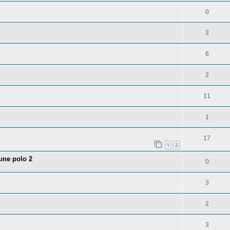
0
3
6
2
11
1
17
1
2
'une polo 2
0
3
2
3