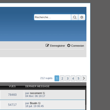
Rechercher
Recherche avanc
S’enregistrer
Connexion
1
2
3
4
5
Suivante
212 sujets
VUES
DERNIER MESSAGE
par
nocoment
78460
04 févr. 06 19:17
par
Boutin
54717
18 juil. 19 06:45