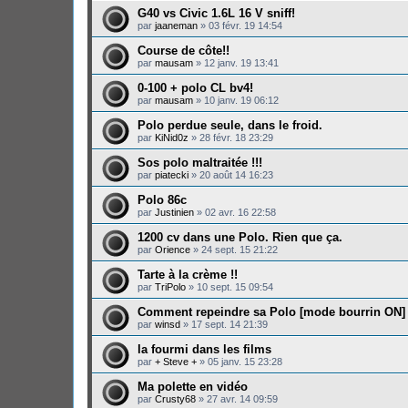
G40 vs Civic 1.6L 16 V sniff!
par
jaaneman
»
03 févr. 19 14:54
Course de côte!!
par
mausam
»
12 janv. 19 13:41
0-100 + polo CL bv4!
par
mausam
»
10 janv. 19 06:12
Polo perdue seule, dans le froid.
par
KiNid0z
»
28 févr. 18 23:29
Sos polo maltraitée !!!
par
piatecki
»
20 août 14 16:23
Polo 86c
par
Justinien
»
02 avr. 16 22:58
1200 cv dans une Polo. Rien que ça.
par
Orience
»
24 sept. 15 21:22
Tarte à la crème !!
par
TriPolo
»
10 sept. 15 09:54
Comment repeindre sa Polo [mode bourrin ON]
par
winsd
»
17 sept. 14 21:39
la fourmi dans les films
par
+ Steve +
»
05 janv. 15 23:28
Ma polette en vidéo
par
Crusty68
»
27 avr. 14 09:59