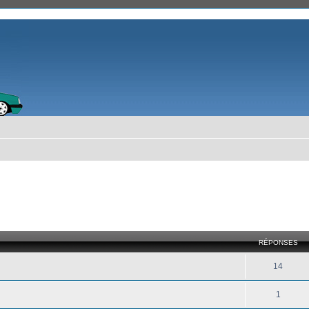
cher
cherche avancée
RÉPONSES
14
1