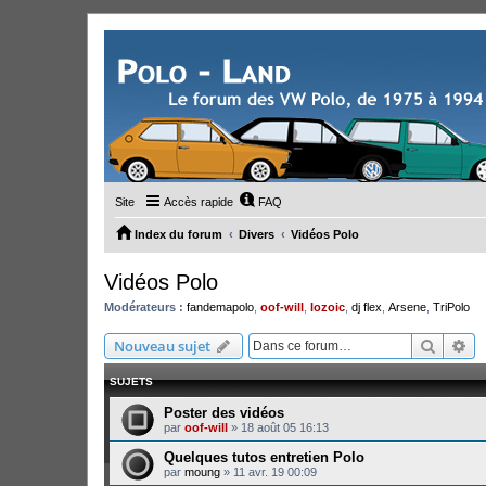
Site
Accès rapide
FAQ
Index du forum
Divers
Vidéos Polo
Vidéos Polo
Modérateurs :
fandemapolo
,
oof-will
,
lozoic
,
dj flex
,
Arsene
,
TriPolo
Recher
Re
Nouveau sujet
SUJETS
Poster des vidéos
par
oof-will
»
18 août 05 16:13
Quelques tutos entretien Polo
par
moung
»
11 avr. 19 00:09