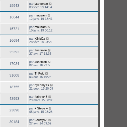
par
jaaneman
15943
03 févr. 19 14:54
par
mausam
16644
12 janv. 19 13:41
par
mausam
15721
10 janv. 19 06:12
par
KiNid0z
16694
28 févr. 18 23:29
par
Justinien
25392
27 avr. 17 13:36
par
Justinien
17034
02 avr. 16 22:58
par
TriPolo
31608
03 oct. 15 19:23
par
nycemyss
18755
21 sept. 15 20:09
par
forinne45
42993
29 mars 15 08:03
par
+ Steve +
23898
05 janv. 15 23:28
par
Crusty68
30184
27 avr. 14 09:59