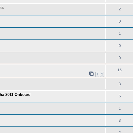
ns
2
0
1
0
0
15
1
2
3
tha 2011-Onboard
5
1
3
2