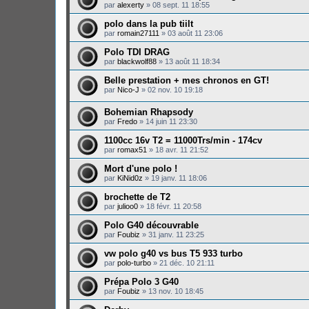
par
alexerty
»
08 sept. 11 18:55
polo dans la pub tiilt
par
romain27111
»
03 août 11 23:06
Polo TDI DRAG
par
blackwolf88
»
13 août 11 18:34
Belle prestation + mes chronos en GT!
par
Nico-J
»
02 nov. 10 19:18
Bohemian Rhapsody
par
Fredo
»
14 juin 11 23:30
1100cc 16v T2 = 11000Trs/min - 174cv
par
romax51
»
18 avr. 11 21:52
Mort d'une polo !
par
KiNid0z
»
19 janv. 11 18:06
brochette de T2
par
julioo0
»
18 févr. 11 20:58
Polo G40 découvrable
par
Foubiz
»
31 janv. 11 23:25
vw polo g40 vs bus T5 933 turbo
par
polo-turbo
»
21 déc. 10 21:11
Prépa Polo 3 G40
par
Foubiz
»
13 nov. 10 18:45