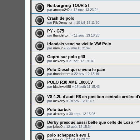
Nurburgring TOURIST
par
antoine242
»
12 nov. 13 23:24
Crash de polo
par
FilsDenamur
»
10 juil. 13 11:30
PY - G75
par
thundertom
»
11 janv. 13 18:28
irlandais vend sa vieille VW Polo
par
namur
»
22 mai 13 21:47
Gopro sur polo g40
par
alexerty
»
21 oct. 12 19:04
Polo Diesel qui envoie le pain
par
thundertom
»
22 nov. 12 13:19
POLO R30 AME 1000CV
par
blackwolf88
»
28 août 11 15:43
V8 4.2L d'audi R8 en position centrale arrière d
par
alexerty
»
18 nov. 12 15:07
Polo barbek
par
alexerty
»
30 sept. 12 15:03
Derby presque aussi belle que celle de Lozo ^^
par
julioo0
»
12 août 12 15:34
polo scheppach evo 1
par
julioo0
»
07 juil. 12 09:27