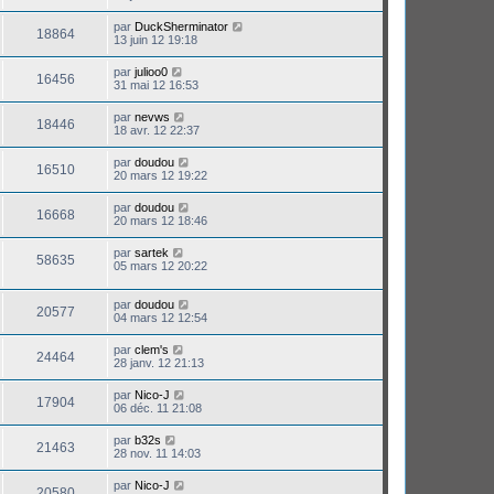
par
DuckSherminator
18864
13 juin 12 19:18
par
julioo0
16456
31 mai 12 16:53
par
nevws
18446
18 avr. 12 22:37
par
doudou
16510
20 mars 12 19:22
par
doudou
16668
20 mars 12 18:46
par
sartek
58635
05 mars 12 20:22
par
doudou
20577
04 mars 12 12:54
par
clem's
24464
28 janv. 12 21:13
par
Nico-J
17904
06 déc. 11 21:08
par
b32s
21463
28 nov. 11 14:03
par
Nico-J
20580