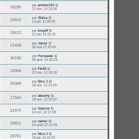
par
antoine242
39298
12 nov. 13 23:24
par
Shinra
24922
13 juil. 13 08:30
par
toogolf
33412
21 juin 13 15:15
par
namur
21408
30 mai 13 20:43
par
Pornawak
36190
06 janv. 13 20:23
par
Flo49
19384
22 nov. 12 18:10
par
Nico-J
50389
19 nov. 12 23:25
par
alexerty
17584
18 nov. 12 15:07
par
Saturne
21574
14 oct. 12 17:08
par
namur
20821
24 août 12 21:03
par
Nico-J
20761
10 juil. 12 22:37