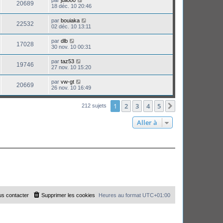
par
julioo0
20689
18 déc. 10 20:46
par
bouiaka
22532
02 déc. 10 13:11
par
dlb
17028
30 nov. 10 00:31
par
taz53
19746
27 nov. 10 15:20
par
vw-gt
20669
26 nov. 10 16:49
1
2
3
4
5
Suivante
212 sujets
Aller à
s contacter
Supprimer les cookies
Heures au format
UTC+01:00