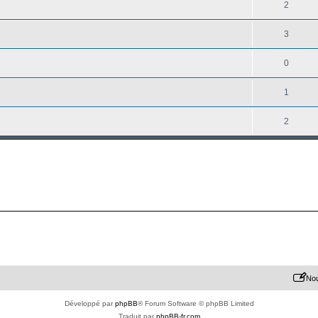
2
3
0
1
2
Nou
Développé par
phpBB
® Forum Software © phpBB Limited
Traduit par
phpBB-fr.com