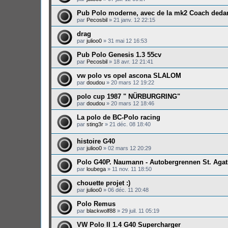
Pub Polo moderne, avec de la mk2 Coach deda
par
Pecosbil
»
21 janv. 12 22:15
drag
par
julioo0
»
31 mai 12 16:53
Pub Polo Genesis 1.3 55cv
par
Pecosbil
»
18 avr. 12 21:41
vw polo vs opel ascona SLALOM
par
doudou
»
20 mars 12 19:22
polo cup 1987 " NÜRBURGRING"
par
doudou
»
20 mars 12 18:46
La polo de BC-Polo racing
par
sting3r
»
21 déc. 08 18:40
histoire G40
par
julioo0
»
02 mars 12 20:29
Polo G40P. Naumann - Autobergrennen St. Aga
par
loubega
»
11 nov. 11 18:50
chouette projet :)
par
julioo0
»
06 déc. 11 20:48
Polo Remus
par
blackwolf88
»
29 juil. 11 05:19
VW Polo II 1.4 G40 Supercharger