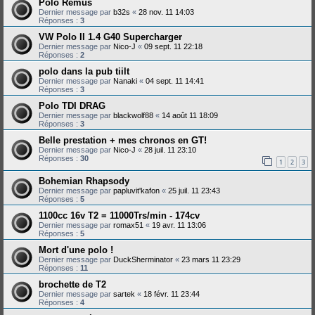
Polo Remus
Dernier message par
b32s
«
28 nov. 11 14:03
Réponses :
3
VW Polo II 1.4 G40 Supercharger
Dernier message par
Nico-J
«
09 sept. 11 22:18
Réponses :
2
polo dans la pub tiilt
Dernier message par
Nanaki
«
04 sept. 11 14:41
Réponses :
3
Polo TDI DRAG
Dernier message par
blackwolf88
«
14 août 11 18:09
Réponses :
3
Belle prestation + mes chronos en GT!
Dernier message par
Nico-J
«
28 juil. 11 23:10
Réponses :
30
1
2
3
Bohemian Rhapsody
Dernier message par
papluvit'kafon
«
25 juil. 11 23:43
Réponses :
5
1100cc 16v T2 = 11000Trs/min - 174cv
Dernier message par
romax51
«
19 avr. 11 13:06
Réponses :
5
Mort d'une polo !
Dernier message par
DuckSherminator
«
23 mars 11 23:29
Réponses :
11
brochette de T2
Dernier message par
sartek
«
18 févr. 11 23:44
Réponses :
4