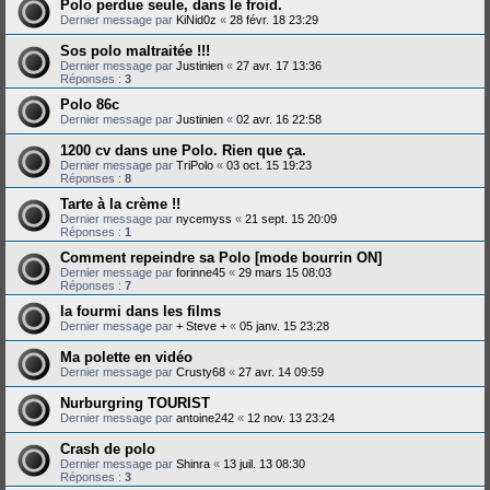
Polo perdue seule, dans le froid.
Dernier message par
KiNid0z
«
28 févr. 18 23:29
Sos polo maltraitée !!!
Dernier message par
Justinien
«
27 avr. 17 13:36
Réponses :
3
Polo 86c
Dernier message par
Justinien
«
02 avr. 16 22:58
1200 cv dans une Polo. Rien que ça.
Dernier message par
TriPolo
«
03 oct. 15 19:23
Réponses :
8
Tarte à la crème !!
Dernier message par
nycemyss
«
21 sept. 15 20:09
Réponses :
1
Comment repeindre sa Polo [mode bourrin ON]
Dernier message par
forinne45
«
29 mars 15 08:03
Réponses :
7
la fourmi dans les films
Dernier message par
+ Steve +
«
05 janv. 15 23:28
Ma polette en vidéo
Dernier message par
Crusty68
«
27 avr. 14 09:59
Nurburgring TOURIST
Dernier message par
antoine242
«
12 nov. 13 23:24
Crash de polo
Dernier message par
Shinra
«
13 juil. 13 08:30
Réponses :
3