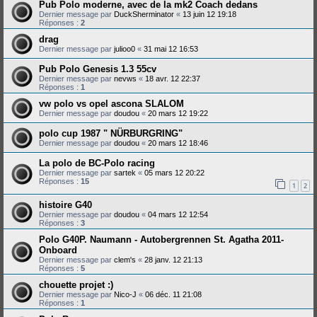
Pub Polo moderne, avec de la mk2 Coach dedans
Dernier message par
DuckSherminator
«
13 juin 12 19:18
Réponses :
2
drag
Dernier message par
julioo0
«
31 mai 12 16:53
Pub Polo Genesis 1.3 55cv
Dernier message par
nevws
«
18 avr. 12 22:37
Réponses :
1
vw polo vs opel ascona SLALOM
Dernier message par
doudou
«
20 mars 12 19:22
polo cup 1987 " NÜRBURGRING"
Dernier message par
doudou
«
20 mars 12 18:46
La polo de BC-Polo racing
Dernier message par
sartek
«
05 mars 12 20:22
Réponses :
15
1
2
histoire G40
Dernier message par
doudou
«
04 mars 12 12:54
Réponses :
3
Polo G40P. Naumann - Autobergrennen St. Agatha 2011-
Onboard
Dernier message par
clem's
«
28 janv. 12 21:13
Réponses :
5
chouette projet :)
Dernier message par
Nico-J
«
06 déc. 11 21:08
Réponses :
1