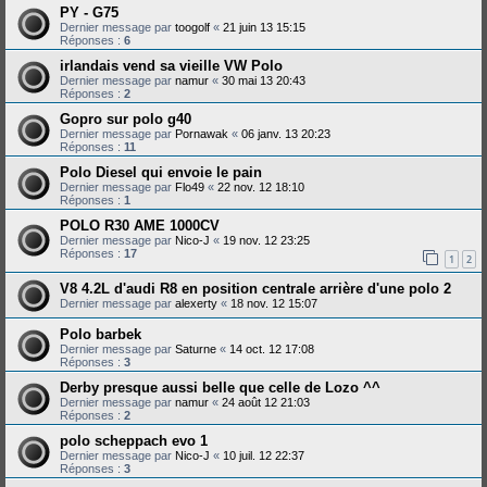
PY - G75
Dernier message par
toogolf
«
21 juin 13 15:15
Réponses :
6
irlandais vend sa vieille VW Polo
Dernier message par
namur
«
30 mai 13 20:43
Réponses :
2
Gopro sur polo g40
Dernier message par
Pornawak
«
06 janv. 13 20:23
Réponses :
11
Polo Diesel qui envoie le pain
Dernier message par
Flo49
«
22 nov. 12 18:10
Réponses :
1
POLO R30 AME 1000CV
Dernier message par
Nico-J
«
19 nov. 12 23:25
Réponses :
17
1
2
V8 4.2L d'audi R8 en position centrale arrière d'une polo 2
Dernier message par
alexerty
«
18 nov. 12 15:07
Polo barbek
Dernier message par
Saturne
«
14 oct. 12 17:08
Réponses :
3
Derby presque aussi belle que celle de Lozo ^^
Dernier message par
namur
«
24 août 12 21:03
Réponses :
2
polo scheppach evo 1
Dernier message par
Nico-J
«
10 juil. 12 22:37
Réponses :
3