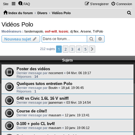
Site
FAQ
S’enregistrer
Connexion
R
Index du forum
Divers
Vidéos Polo
e
Vidéos Polo
c
Modérateurs :
fandemapolo
,
oof-will
,
lozoic
,
dj flex
,
Arsene
,
TriPolo
h
Rechercher
Recherche avanc
Nouveau sujet
e
1
2
3
4
5
Suivante
212 sujets
r
c
Sujets
h
Poster des vidéos
e
Dernier message par
nocoment
«
04 févr. 06 19:17
Réponses :
14
r
Quelques tutos entretien Polo
Dernier message par
Boutin
«
18 juil. 19 06:45
Réponses :
1
G40 vs Civic 1.6L 16 V sniff!
Dernier message par
jaaneman
«
03 févr. 19 14:54
Course de côte!!
Dernier message par
mausam
«
12 janv. 19 13:41
0-100 + polo CL bv4!
Dernier message par
mausam
«
10 janv. 19 06:12